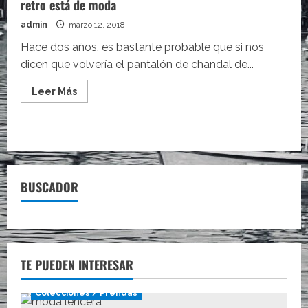
retro está de moda
admin
marzo 12, 2018
Hace dos años, es bastante probable que si nos
dicen que volvería el pantalón de chandal de...
Leer
Leer Más
más
acerca
de
Opening
Ceremony
nos
confirma
que
el
BUSCADOR
chandal
retro
está
de
moda
TE PUEDEN INTERESAR
Colecciones / Prendas