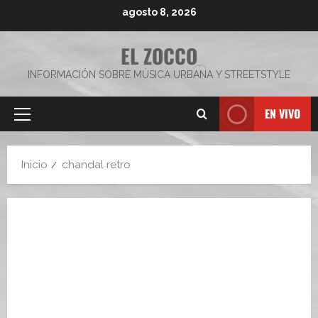
Saltar
agosto 8, 2026
al
contenido
EL ZOCCO
INFORMACIÓN SOBRE MÚSICA URBANA Y STREETSTYLE
EN VIVO
Menú
principal
Inicio
chandal retro