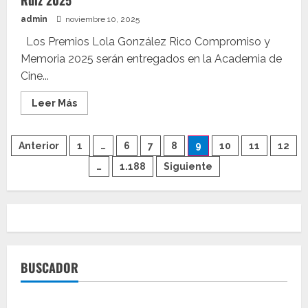
Ruiz 2025
de
verano”,
admin
noviembre 10, 2025
una
oda
pop
Los Premios Lola González Rico Compromiso y
al
Memoria 2025 serán entregados en la Academia de
amor
efímero
Cine...
pero
eterno
Leer
Leer Más
más
acerca
de
Paginación
Ken
Anterior
1
…
6
7
8
9
10
11
12
Loach
y
…
1.188
Siguiente
de
Dolores
Delgado,
Premios
entradas
Lola
González
Ruiz
2025
BUSCADOR