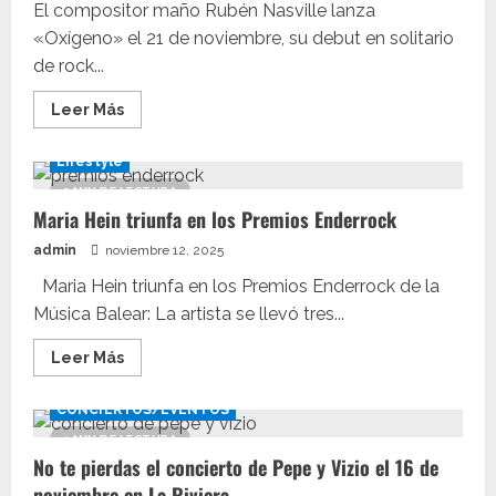
El compositor maño Rubén Nasville lanza
«Oxígeno» el 21 de noviembre, su debut en solitario
de rock...
Leer
Leer Más
más
acerca
de
Lifestyle
Rubén
Nasville
2 MIN DE LECTURA
presenta
Maria Hein triunfa en los Premios Enderrock
su
álbum
«Oxígeno»,
admin
noviembre 12, 2025
un
resurgir
Maria Hein triunfa en los Premios Enderrock de la
del
rock
Música Balear: La artista se llevó tres...
melódico
Leer
Leer Más
más
acerca
de
CONCIERTOS/EVENTOS
Maria
Hein
1 MIN DE LECTURA
triunfa
No te pierdas el concierto de Pepe y Vizio el 16 de
en
los
noviembre en La Riviera