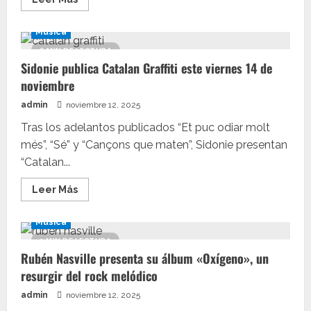
más
acerca
de
Música
No
te
6 MIN DE LECTURA
pierdas
Sidonie publica Catalan Graffiti este viernes 14 de
el
concierto
noviembre
de
Kitai
admin
noviembre 12, 2025
el
14
de
Tras los adelantos publicados “Et puc odiar molt
noviembre
més”, “Sé” y “Cançons que maten”, Sidonie presentan
en
Madrid
“Catalan...
Leer
Leer Más
más
acerca
de
Música
Sidonie
publica Catalan
3 MIN DE LECTURA
Graffiti
Rubén Nasville presenta su álbum «Oxígeno», un
este
viernes
resurgir del rock melódico
14
de
admin
noviembre 12, 2025
noviembre