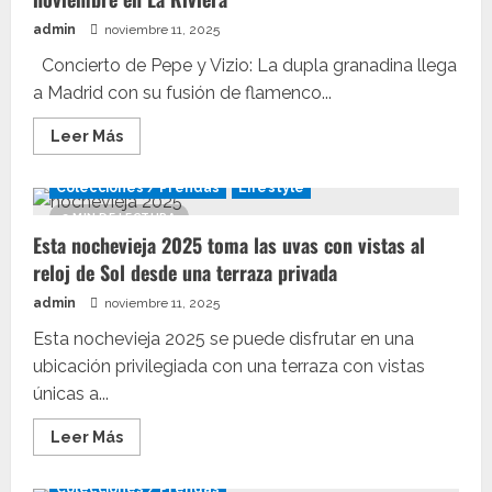
Premios
Enderrock
admin
noviembre 11, 2025
Concierto de Pepe y Vizio: La dupla granadina llega
a Madrid con su fusión de flamenco...
Leer
Leer Más
más
acerca
de
Colecciones / Prendas
Lifestyle
No
te
3 MIN DE LECTURA
pierdas
Esta nochevieja 2025 toma las uvas con vistas al
el
concierto
reloj de Sol desde una terraza privada
de
Pepe
admin
noviembre 11, 2025
y
Vizio
el
Esta nochevieja 2025 se puede disfrutar en una
16
ubicación privilegiada con una terraza con vistas
de
noviembre
únicas a...
en
La
Riviera
Leer
Leer Más
más
acerca
de
Colecciones / Prendas