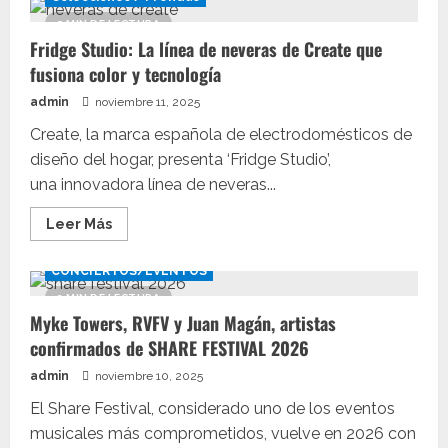
Esta
nochevieja
5 MIN DE LECTURA
2025
Fridge Studio: La línea de neveras de Create que
toma
las
fusiona color y tecnología
uvas
con
admin
noviembre 11, 2025
vistas
al
reloj
Create, la marca española de electrodomésticos de
de
diseño del hogar, presenta ‘Fridge Studio’,
Sol
desde
una innovadora línea de neveras...
una
terraza
privada
Leer
Leer Más
más
acerca
de
CONCIERTOS/EVENTOS
Fridge
Studio:
3 MIN DE LECTURA
La
Myke Towers, RVFV y Juan Magán, artistas
línea
de
confirmados de SHARE FESTIVAL 2026
neveras
de
admin
noviembre 10, 2025
Create
que
fusiona
El Share Festival, considerado uno de los eventos
color
musicales más comprometidos, vuelve en 2026 con
y
tecnología