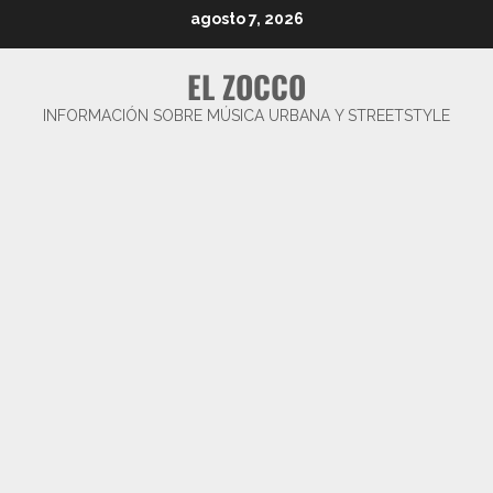
Saltar
agosto 7, 2026
al
contenido
EL ZOCCO
INFORMACIÓN SOBRE MÚSICA URBANA Y STREETSTYLE