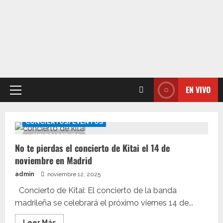
EN VIVO
Menú
principal
CONCIERTOS/EVENTOS
1 MIN DE LECTURA
No te pierdas el concierto de Kitai el 14 de
noviembre en Madrid
admin
noviembre 12, 2025
Concierto de Kitai: El concierto de la banda
madrileña se celebrará el próximo viernes 14 de...
Leer
Leer Más