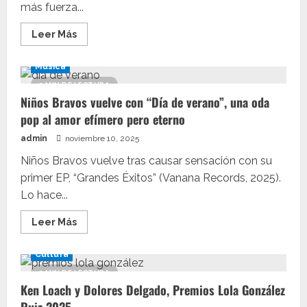
más fuerza...
Leer
Leer Más
más
acerca
de
Música
Myke
Towers,
3 MIN DE LECTURA
RVFV
Niños Bravos vuelve con “Día de verano”, una oda
y
Juan
pop al amor efímero pero eterno
Magán,
artistas
admin
noviembre 10, 2025
confirmados
de
SHARE
Niños Bravos vuelve tras causar sensación con su
FESTIVAL
primer EP, “Grandes Éxitos” (Vanana Records, 2025).
2026
Lo hace...
Leer
Leer Más
más
acerca
de
Cultura
Niños
Bravos
2 MIN DE LECTURA
vuelve
Ken Loach y Dolores Delgado, Premios Lola González
con
“Día