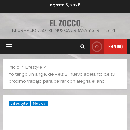
Saltar
agosto 6, 2026
al
contenido
EL ZOCCO
INFORMACIÓN SOBRE MÚSICA URBANA Y STREETSTYLE
EN VIVO
Menú
principal
Inicio
Lifestyle
Yo tengo un ángel de Rels B, nuevo adelanto de su
próximo trabajo para cerrar con alegría el año
Lifestyle
Música