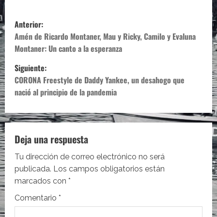
N
Anterior:
a
Amén de Ricardo Montaner, Mau y Ricky, Camilo y Evaluna
Montaner: Un canto a la esperanza
v
Siguiente:
e
CORONA Freestyle de Daddy Yankee, un desahogo que
nació al principio de la pandemia
g
a
c
Deja una respuesta
i
Tu dirección de correo electrónico no será
publicada.
Los campos obligatorios están
ó
marcados con
*
n
Comentario
*