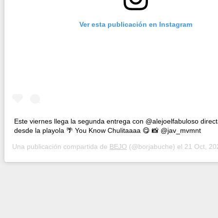
Ver esta publicación en Instagram
Este viernes llega la segunda entrega con @alejoelfabuloso dire
desde la playola 🌴 You Know Chulitaaaa 😋 📸 @jav_mvmnt
Una publicación compartida de
BEJO
(@borjabuche) el
21 Oct, 2020 