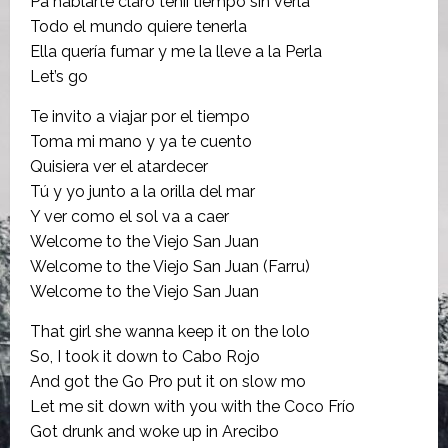
Pa hablarte claro tenií tiempo sin verla
Todo el mundo quiere tenerla
Ella quería fumar y me la lleve a la Perla
Let’s go
Te invito a viajar por el tiempo
Toma mi mano y ya te cuento
Quisiera ver el atardecer
Tú y yo junto a la orilla del mar
Y ver como el sol va a caer
Welcome to the Viejo San Juan
Welcome to the Viejo San Juan (Farru)
Welcome to the Viejo San Juan
That girl she wanna keep it on the lolo
So, I took it down to Cabo Rojo
And got the Go Pro put it on slow mo
Let me sit down with you with the Coco Frío
Got drunk and woke up in Arecibo