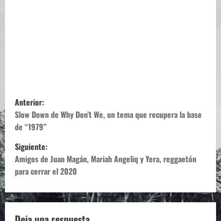
N
Anterior:
a
Slow Down de Why Don’t We, un tema que recupera la base
de “1979”
v
Siguiente:
e
Amigos de Juan Magán, Mariah Angeliq y Yera, reggaetón
para cerrar el 2020
g
a
Deja una respuesta