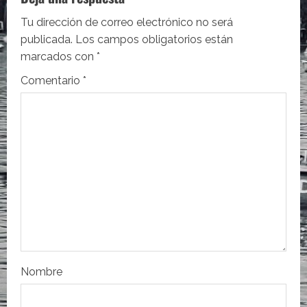
c
i
Tu dirección de correo electrónico no será
publicada.
Los campos obligatorios están
ó
marcados con
*
n
Comentario
*
d
e
e
n
t
r
Nombre
a