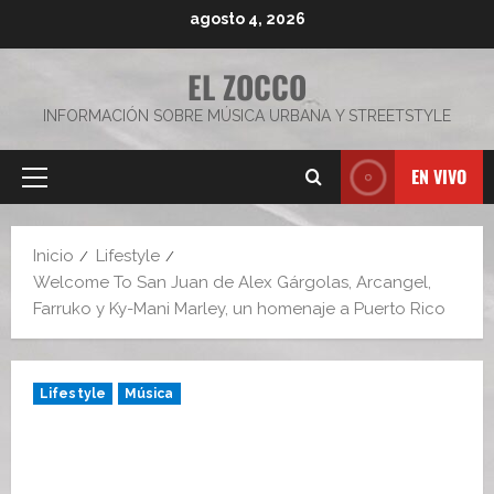
Saltar
agosto 4, 2026
al
contenido
EL ZOCCO
INFORMACIÓN SOBRE MÚSICA URBANA Y STREETSTYLE
EN VIVO
Menú
principal
Inicio
Lifestyle
Welcome To San Juan de Alex Gárgolas, Arcangel,
Farruko y Ky-Mani Marley, un homenaje a Puerto Rico
Lifestyle
Música