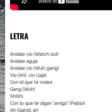
LETRA
Ándale vío (Watch out)
Ándale aguja
Ándale vío (Wuh; gang)
Vío (Ah), vío (Jaja)
Con el que te rodea
Gang (Wuh)
ShiShi
Con lo que te digan “amigo” (Pablo)
Ah (Gang), ah