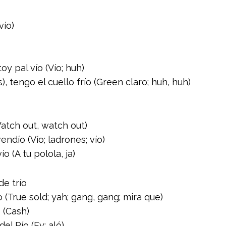
vío)
oy pal vío (Vío; huh)
 tengo el cuello frío (Green claro; huh, huh)
Watch out, watch out)
dío (Vío; ladrones; vío)
o (A tu polola, ja)
de trío
(True sold; yah; gang, gang; mira que)
 (Cash)
el Río (Ey; aló)