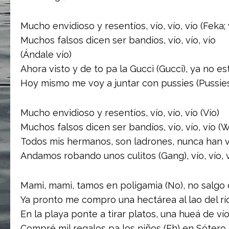
Mucho envidioso y resentíos, vío, vío, vío (Feka; 
Muchos falsos dicen ser bandíos, vío, vío, vío
(Ándale vío)
Ahora visto y de to pa la Gucci (Gucci), ya no est
Hoy mismo me voy a juntar con pussies (Pussies),
Mucho envidioso y resentíos, vío, vío, vío (Vío)
Muchos falsos dicen ser bandíos, vío, vío, vío (
Todos mis hermanos, son ladrones, nunca han ven
Andamos robando unos culitos (Gang), vío, vío, ví
Mami, mami, tamos en poligamia (No), no salgo 
Ya pronto me compro una hectárea al lao del río 
En la playa pontе a tirar platos, una hueá de vío
Compré mil regalos pa los niños (Eh) еn Sótero d