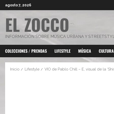
Saltar
agosto 7, 2026
al
EL ZOCCO
contenido
INFORMACIÓN SOBRE MÚSICA URBANA Y STREETSTY
COLECCIONES / PRENDAS
LIFESTYLE
MÚSICA
CULTURA
Inicio
Lifestyle
VIO de Pablo Chill – E, visual de la ‘Shi