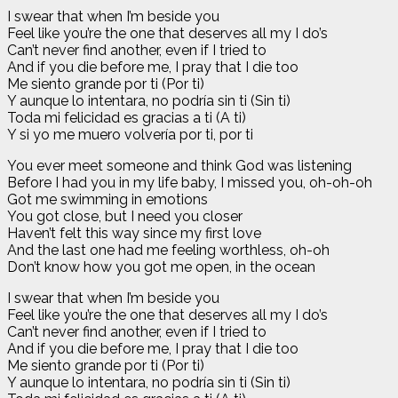
I swear that when I’m beside you
Feel like you’re the one that deserves all my I do’s
Can’t never find another, even if I tried to
And if you die before me, I pray that I die too
Me siento grande por ti (Por ti)
Y aunque lo intentara, no podría sin ti (Sin ti)
Toda mi felicidad es gracias a ti (A ti)
Y si yo me muero volvería por ti, por ti
You ever meet someone and think God was listening
Before I had you in my life baby, I missed you, oh-oh-oh
Got me swimming in emotions
You got close, but I need you closer
Haven’t felt this way since my first love
And the last one had me feeling worthless, oh-oh
Don’t know how you got me open, in the ocean
I swear that when I’m beside you
Feel like you’re the one that deserves all my I do’s
Can’t never find another, even if I tried to
And if you die before me, I pray that I die too
Me siento grande por ti (Por ti)
Y aunque lo intentara, no podría sin ti (Sin ti)