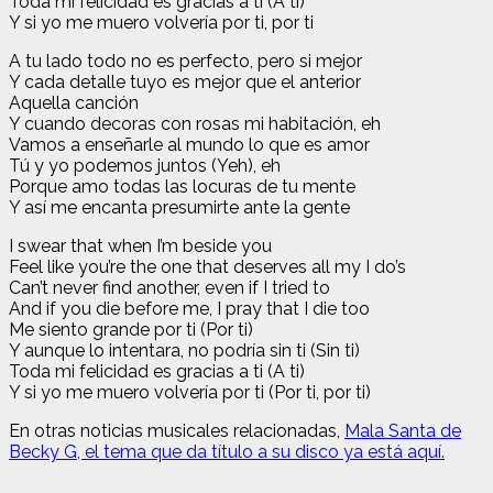
Toda mi felicidad es gracias a ti (A ti)
Y si yo me muero volvería por ti, por ti
A tu lado todo no es perfecto, pero si mejor
Y cada detalle tuyo es mejor que el anterior
Aquella canción
Y cuando decoras con rosas mi habitación, eh
Vamos a enseñarle al mundo lo que es amor
Tú y yo podemos juntos (Yeh), eh
Porque amo todas las locuras de tu mente
Y así me encanta presumirte ante la gente
I swear that when I’m beside you
Feel like you’re the one that deserves all my I do’s
Can’t never find another, even if I tried to
And if you die before me, I pray that I die too
Me siento grande por ti (Por ti)
Y aunque lo intentara, no podría sin ti (Sin ti)
Toda mi felicidad es gracias a ti (A ti)
Y si yo me muero volvería por ti (Por ti, por ti)
En otras noticias musicales relacionadas,
Mala Santa de
Becky G, el tema que da título a su disco ya está aquí.