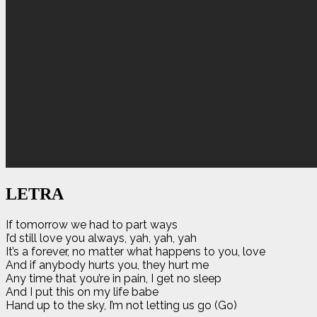
LETRA
If tomorrow we had to part ways
I’d still love you always, yah, yah, yah
It’s a forever, no matter what happens to you, love
And if anybody hurts you, they hurt me
Any time that you’re in pain, I get no sleep
And I put this on my life babe
Hand up to the sky, I’m not letting us go (Go)