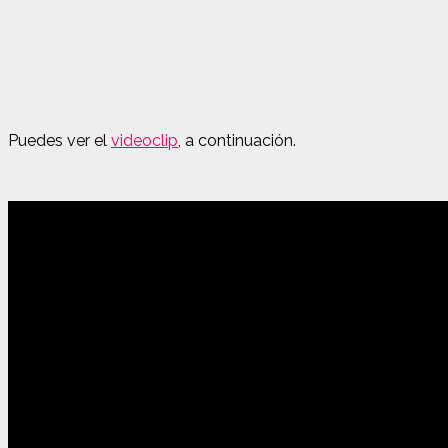
Puedes ver el
videoclip
, a continuación.