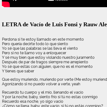
LETRA de Vacío de Luis Fonsi y Rauw Al
Perdona si te estoy llamado en este momento
Pero quería decirte todo lo que siento
Yo sé que las palabras se las lleva el viento
Pero si no te llamo voy a enloquecer
Y sé muy bien que estoy violando nuestro juramento
Después de par de tragos siempre me arrepiento
Yo sé que estás con alguien, que no es el momеnto
Y tienes que sabеr
Que estoy muriendo, muriendo por verte (Me estoy murien
Agonizando si no puedo volver a verte, yeah
Recuerdo tu cuerpo y el mío, llenando el vacío
Y por la noche, baby, siento frío si tú no estas conmigo
Recuerdo esa noche, yo sigo vacío
¿Cómo se llena, baby, este vacío, si tú no estás conmigo?