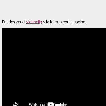
Puedes ver el
videoclip
y la letra, a continuación.