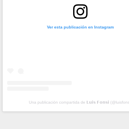
Ver esta publicación en Instagram
Una publicación compartida de 𝗟𝘂𝗶𝘀 𝗙𝗼𝗻𝘀𝗶 (@luisfons