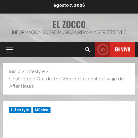
Saltar
agosto 7, 2026
al
contenido
EL ZOCCO
INFORMACIÓN SOBRE MÚSICA URBANA Y STREETSTYLE
EN VIVO
Menú
principal
Inicio
Lifestyle
Until I Bleed Out de The Weeknd, el final del viaje de
After Hours
Lifestyle
Música