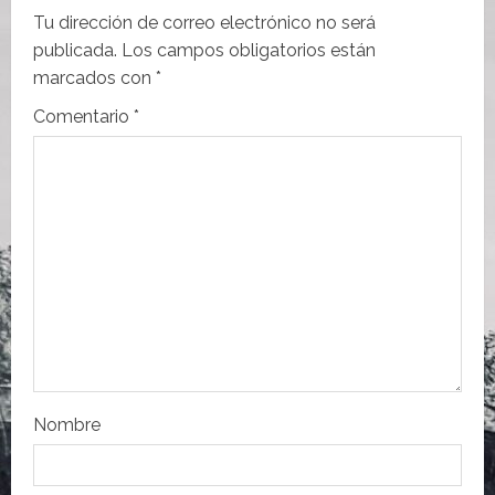
c
Tu dirección de correo electrónico no será
i
publicada.
Los campos obligatorios están
marcados con
*
ó
Comentario
*
n
d
e
e
n
t
r
Nombre
a