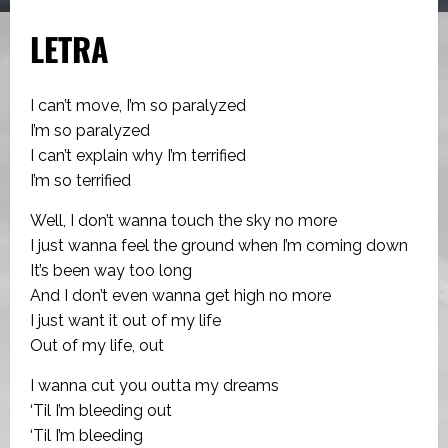
LETRA
I can’t move, I’m so paralyzed
I’m so paralyzed
I can’t explain why I’m terrified
I’m so terrified
Well, I don’t wanna touch the sky no more
I just wanna feel the ground when I’m coming down
It’s been way too long
And I don’t even wanna get high no more
I just want it out of my life
Out of my life, out
I wanna cut you outta my dreams
‘Til I’m bleeding out
‘Til I’m bleeding