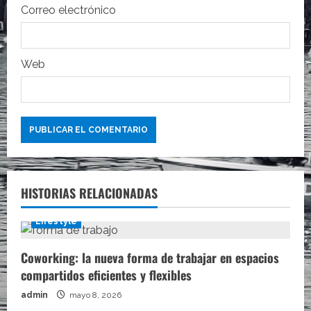
Correo electrónico
d
a
Web
s
HISTORIAS RELACIONADAS
Lifestyle
Coworking: la nueva forma de trabajar en espacios
compartidos eficientes y flexibles
admin
mayo 8, 2026