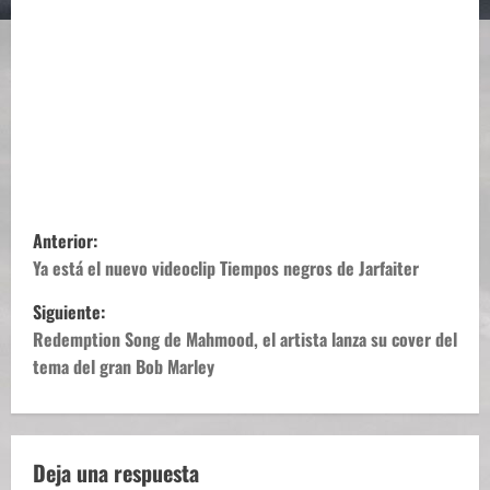
N
Anterior:
a
Ya está el nuevo videoclip Tiempos negros de Jarfaiter
Siguiente:
v
Redemption Song de Mahmood, el artista lanza su cover del
e
tema del gran Bob Marley
g
a
Deja una respuesta