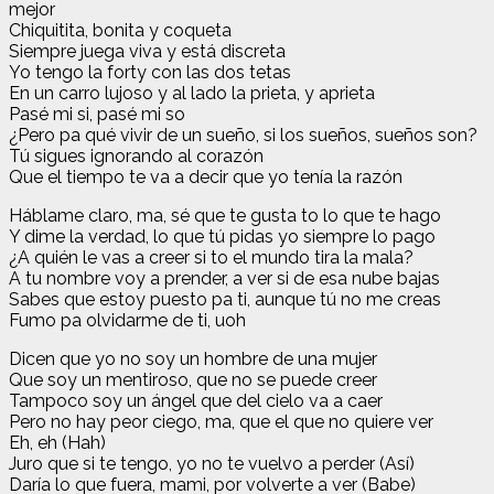
mejor
Chiquitita, bonita y coqueta
Siempre juega viva y está discreta
Yo tengo la forty con las dos tetas
En un carro lujoso y al lado la prieta, y aprieta
Pasé mi si, pasé mi so
¿Pero pa qué vivir de un sueño, si los sueños, sueños son?
Tú sigues ignorando al corazón
Que el tiempo te va a decir que yo tenía la razón
Háblame claro, ma, sé que te gusta to lo que te hago
Y dime la verdad, lo que tú pidas yo siempre lo pago
¿A quién le vas a creer si to el mundo tira la mala?
A tu nombre voy a prender, a ver si de esa nube bajas
Sabes que estoy puesto pa ti, aunque tú no me creas
Fumo pa olvidarme de ti, uoh
Dicen que yo no soy un hombre de una mujer
Que soy un mentiroso, que no se puede creer
Tampoco soy un ángel que del cielo va a caer
Pero no hay peor ciego, ma, que el que no quiere ver
Eh, eh (Hah)
Juro que si te tengo, yo no te vuelvo a perder (Así)
Daría lo que fuera, mami, por volverte a ver (Babe)