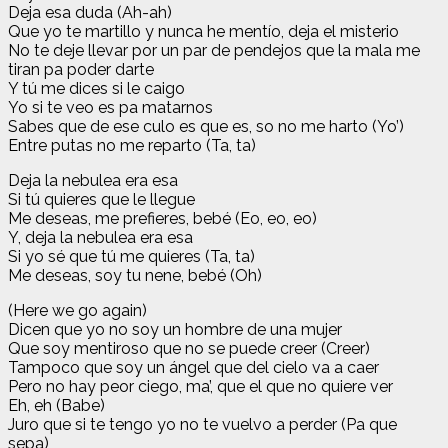
Deja esa duda (Ah-ah)
Que yo te martillo y nunca he mentío, deja el misterio
No te deje llevar por un par de pendejos que la mala me
tiran pa poder darte
Y tú me dices si le caigo
Yo si te veo es pa matarnos
Sabes que de ese culo es que es, so no me harto (Yo’)
Entre putas no me reparto (Ta, ta)
Deja la nebulea era esa
Si tú quieres que le llegue
Me deseas, me prefieres, bebé (Eo, eo, eo)
Y, deja la nebulea era esa
Si yo sé que tú me quieres (Ta, ta)
Me deseas, soy tu nene, bebé (Oh)
(Here we go again)
Dicen que yo no soy un hombre de una mujer
Que soy mentiroso que no se puede creer (Creer)
Tampoco que soy un ángel que del cielo va a caer
Pero no hay peor ciego, ma’, que el que no quiere ver
Eh, eh (Babe)
Juro que si te tengo yo no te vuelvo a perder (Pa que
sepa)