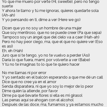
Yo que me muero por verte (Hi, sweetie), pero no tengo
suerte
Y ahora te llamo y tú me ignoras, quieres quedarte sola
(Ah-ah)
Y yo pensando en ti, dime a ver (Here we go)
Dicen que yo no soy un hombre de una mujer
Que soy mentiroso, que no se puede creer (Pa que sepa)
Tampoco soy un ángel que del cielo va a caer (Hah-ah)
Pero no hay peor ciego, ma, que el que no quiere ver (Eso
es así)
Eh, eh (Hah)
Juro que si te tengo, yo no te vuelvo a perder (Así)
Daría lo que fuera, mami, por volverte a ver (Babe)
Y tú no te imaginas to lo que te quiero hacer
No me llamas ni por error
Y yo sentado en el balcón esperando a que me dé un call
Dice que no cree ya en el amor
Senda disparatera, ni que yo soy lo mejor de lo peor
Dime quién la atiende, por favor
Dime pa qué llevarle flores si ella es mi girasol
Las penas aquí se ahogan con el alcohol
Después de las doce, ma, fumamos y ya estamos mucho