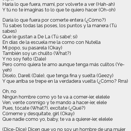
Haría lo que fuera, mami, por volverte a ver (Hah-ah)
Y tú no te imaginas to lo que te quiero hacer (Oh-oh)
Daría lo que fuera por comerte entera (¿Cómo?)
Tú sabes todas las poses, los puntos y la manera (Tú
sabes)
Que le gustan a De La (Tú sabe’; sí)
En días de la escuela me la como con Nutella
Mi popo, su pasarela (Okay)
También soy un chulito (What?)
Y no soy feito (Dale)
Pero como quiera te amo aunque tenga más culitos (Ye-
yeh)
Díselo, Darell (Dale), que tenga fina y suelta (Geezy)
Y que arriba se trepe en la verdadera vuelta (¿Cómo? Rrra)
Oh, no
Ningún hombre como yo te va a comer-ier, elelele
Ven, vente conmigo y te mando a hacer-ier, elele
Pues, tócate (What?), excítate (¿Qué?)
Cómeme y desquítate, girl (Okay)
Que nadie como yo, baby, te va a quierer-ier, elelele
(Dice-Dice) Dicen que yo no soy un hombre de una mujer