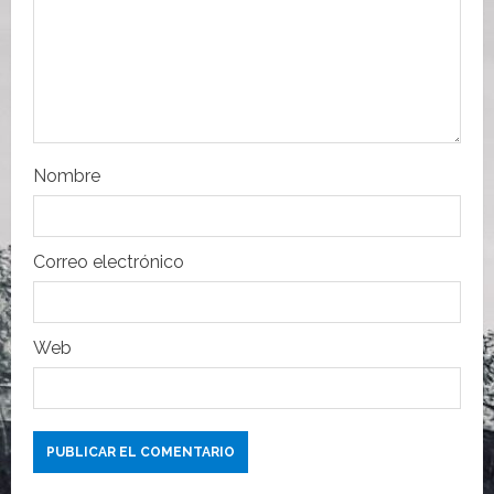
e
n
t
r
Nombre
a
d
Correo electrónico
a
s
Web