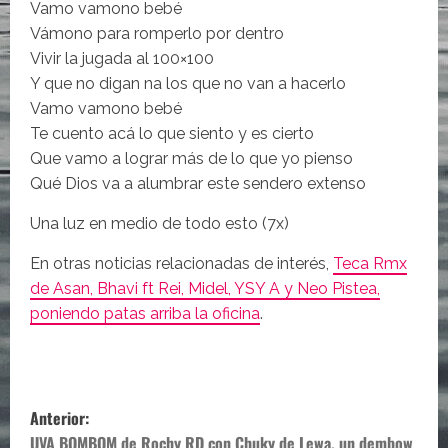
Vamo vamono bebé
Vámono para romperlo por dentro
Vivir la jugada al 100×100
Y que no digan na los que no van a hacerlo
Vamo vamono bebé
Te cuento acá lo que siento y es cierto
Que vamo a lograr más de lo que yo pienso
Qué Dios va a alumbrar este sendero extenso
Una luz en medio de todo esto (7x)
En otras noticias relacionadas de interés,
Teca Rmx
de Asan, Bhavi ft Rei, Midel, YSY A y Neo Pistea,
poniendo patas arriba la oficina
.
N
Anterior:
UVA BOMBOM de Rochy RD con Chuky de Lewa, un dembow