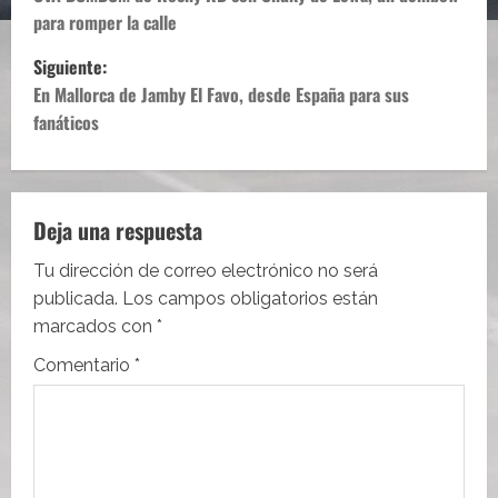
a
para romper la calle
v
Siguiente:
e
En Mallorca de Jamby El Favo, desde España para sus
fanáticos
g
a
c
Deja una respuesta
i
Tu dirección de correo electrónico no será
publicada.
Los campos obligatorios están
ó
marcados con
*
n
Comentario
*
d
e