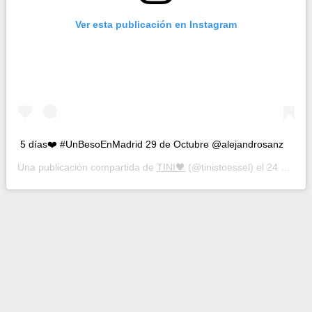
Ver esta publicación en Instagram
5 días❤️ #UnBesoEnMadrid 29 de Octubre @alejandrosanz
Una publicación compartida de
TINI🖤
(@tinistoessel) el
24 Oct, 2020 a las 11:35 PDT