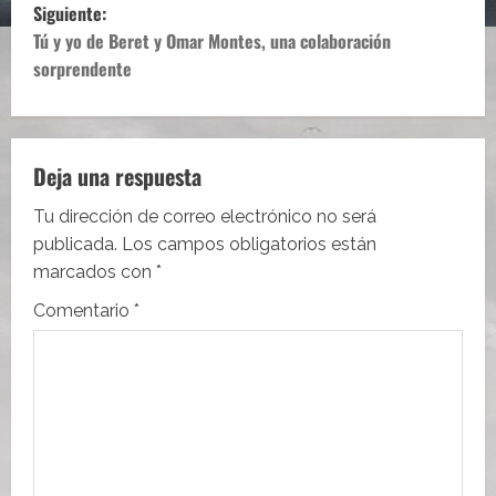
Siguiente:
v
Tú y yo de Beret y Omar Montes, una colaboración
e
sorprendente
g
a
Deja una respuesta
c
Tu dirección de correo electrónico no será
i
publicada.
Los campos obligatorios están
marcados con
*
ó
Comentario
*
n
d
e
e