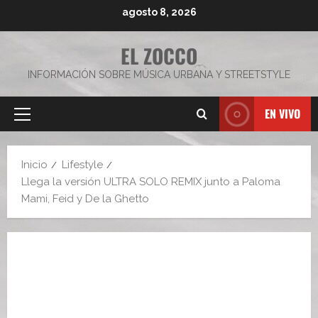
Saltar
agosto 8, 2026
al
contenido
EL ZOCCO
INFORMACIÓN SOBRE MÚSICA URBANA Y STREETSTYLE
EN VIVO
Menú
principal
Inicio
Lifestyle
Llega la versión ULTRA SOLO REMIX junto a Paloma
Mami, Feid y De la Ghetto