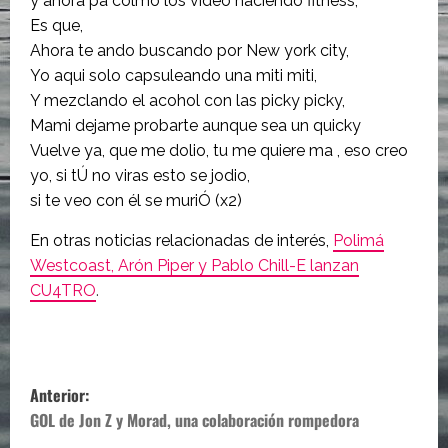
y ahora pa colmo los video haciendo fitness,
Es que,
Ahora te ando buscando por New york city,
Yo aqui solo capsuleando una miti miti,
Y mezclando el acohol con las picky picky,
Mami dejame probarte aunque sea un quicky
Vuelve ya, que me dolio, tu me quiere ma , eso creo
yo, si tÚ no viras esto se jodio,
si te veo con él se muriÓ (x2)
En otras noticias relacionadas de interés,
Polimá
Westcoast, Arón Piper y Pablo Chill-E lanzan
CU4TRO
.
N
Anterior:
a
GOL de Jon Z y Morad, una colaboración rompedora