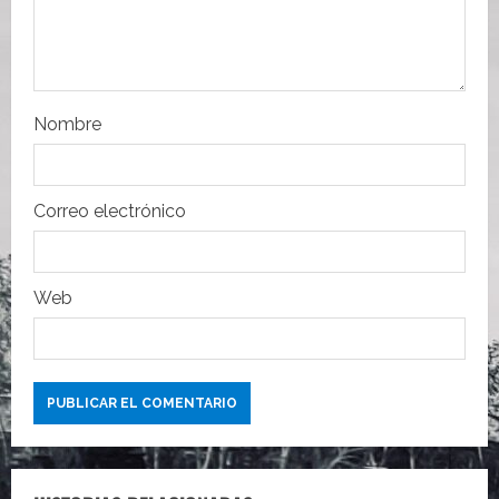
n
t
r
Nombre
a
Correo electrónico
d
a
Web
s