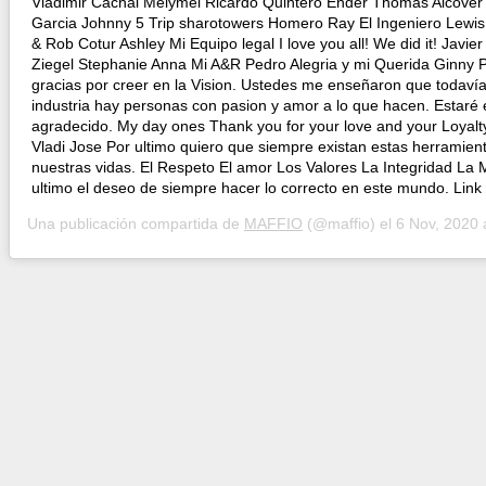
Vladimir Cachai Melymel Ricardo Quintero Ender Thomas Alcover
Garcia Johnny 5 Trip sharotowers Homero Ray El Ingeniero Lewis 
& Rob Cotur Ashley Mi Equipo legal I love you all! We did it! Javier
Ziegel Stephanie Anna Mi A&R Pedro Alegria y mi Querida Ginny P
gracias por creer en la Vision. Ustedes me enseñaron que todaví
industria hay personas con pasion y amor a lo que hacen. Estaré
agradecido. My day ones Thank you for your love and your Loyalt
Vladi Jose Por ultimo quiero que siempre existan estas herramien
nuestras vidas. El Respeto El amor Los Valores La Integridad La 
ultimo el deseo de siempre hacer lo correcto en este mundo. Link
Una publicación compartida de
MAFFIO
(@maffio) el
6 Nov, 2020 a 