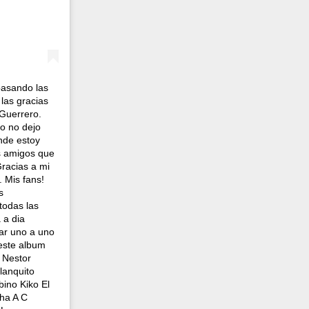
pasando las
las gracias
 Guerrero.
to no dejo
nde estoy
is amigos que
Gracias a mi
 Mis fans!
s
todas las
 a dia
ar uno a uno
 este album
 Nestor
lanquito
ino Kiko El
ha A C