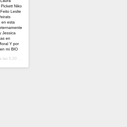
 Laura
Pickett Niko
 Feito Leslie
eirats
a en esta
 eternamente
y Jessica
tas en
Moral Y por
 en mi BIO
las 5:20 PST