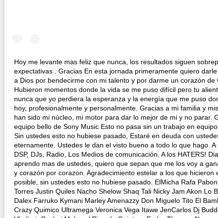
Hoy me levante mas feliz que nunca, los resultados siguen sobre
expectativas . Gracias En esta jornada primeramente quiero darle 
a Dios por bendecirme con mi talento y por darme un corazón de
Hubieron momentos donde la vida se me puso difícil pero tu alien
nunca que yo perdiera la esperanza y la energía que me puso do
hoy, profesionalmente y personalmente. Gracias a mi familia y m
han sido mi núcleo, mi motor para dar lo mejor de mi y no parar. 
equipo bello de Sony Music Esto no pasa sin un trabajo en equipo.
Sin ustedes esto no hubiese pasado, Estaré en deuda con ustede
eternamente. Ustedes le dan el visto bueno a todo lo que hago. A 
DSP, DJs, Radio, Los Medios de comunicación, A los HATERS! Dia
aprendo mas de ustedes, quiero que sepan que me los voy a gan
y corazón por corazon. Agradecimiento estelar a los que hicieron
posible, sin ustedes esto no hubiese pasado. ElMicha Rafa Pabon
Torres Justin Quiles Nacho Shelow Shaq Tali Nicky Jam Akon Lo B
Dalex Farruko Kymani Marley Amenazzy Don Miguelo Tito El Bamb
Crazy Quimico Ultramega Veronica Vega Itawe JenCarlos Dj Budd