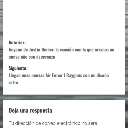
N
Anterior:
a
Anyone de Justin Bieber, la canción con la que arranca un
v
nuevo año con esperanza
e
Siguiente:
g
Llegan unas nuevas Air Force 1 Rayguns con un diseño
retro
a
c
i
Deja una respuesta
ó
n
Tu dirección de correo electrónico no será