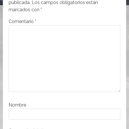
publicada.
Los campos obligatorios están
d
marcados con
*
e
Comentario
*
e
n
t
r
a
d
a
s
Nombre