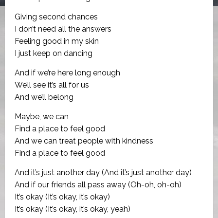
Giving second chances
I don’t need all the answers
Feeling good in my skin
I just keep on dancing
And if we’re here long enough
We’ll see it’s all for us
And we’ll belong
Maybe, we can
Find a place to feel good
And we can treat people with kindness
Find a place to feel good
And it’s just another day (And it’s just another day)
And if our friends all pass away (Oh-oh, oh-oh)
It’s okay (It’s okay, it’s okay)
It’s okay (It’s okay, it’s okay, yeah)