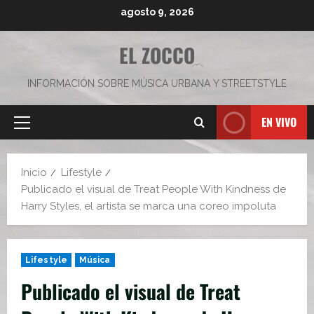
Saltar
agosto 9, 2026
al
contenido
EL ZOCCO
INFORMACIÓN SOBRE MÚSICA URBANA Y STREETSTYLE
EN VIVO
Menú
principal
Inicio
Lifestyle
Publicado el visual de Treat People With Kindness de
Harry Styles, el artista se marca una coreo impoluta
Lifestyle
Música
Publicado el visual de Treat