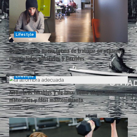
Lifestyle
Coworking: la nueva forma de trabajar en espacios
compartidos eficientes y flexibles
admin
mayo 8, 2026
Lifestyle
Alfombras lavables y de lana: cómo elegir estilo,
materiales y fácil mantenimiento
admin
mayo 7, 2026