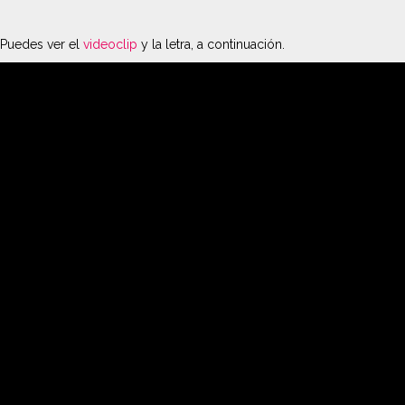
Puedes ver el
videoclip
y la letra, a continuación.