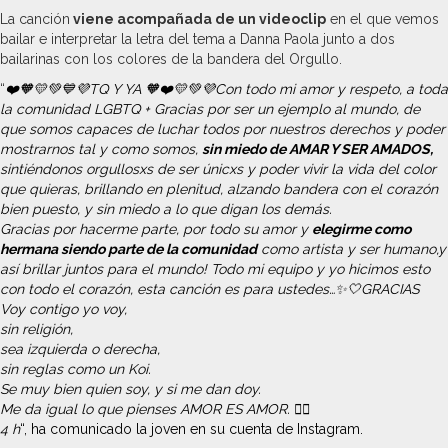
La canción
viene acompañada de un videoclip
en el que vemos
bailar e interpretar la letra del tema a Danna Paola junto a dos
bailarinas con los colores de la bandera del Orgullo.
“
❤️🧡💛💚💙💜TQ Y YA 🧡❤️💛💚💜Con todo mi amor y respeto, a toda
la comunidad LGBTQ + Gracias por ser un ejemplo al mundo, de
que somos capaces de luchar todos por nuestros derechos y poder
mostrarnos tal y como somos,
sin miedo de AMAR Y SER AMADOS,
sintiéndonos orgullosxs de ser únicxs y poder vivir la vida del color
que quieras, brillando en plenitud, alzando bandera con el corazón
bien puesto, y sin miedo a lo que digan los demás.
Gracias por hacerme parte, por todo su amor y
elegirme como
hermana siendo parte de la comunidad
como artista y ser humano,y
así brillar juntos para el mundo! Todo mi equipo y yo hicimos esto
con todo el corazón, esta canción es para ustedes…✨🤍GRACIAS
Voy contigo yo voy,
sin religión,
sea izquierda o derecha,
sin reglas como un Koi.
Se muy bien quien soy, y si me dan doy.
Me da igual lo que pienses AMOR ES AMOR. 🏳️‍🌈
4 h
“, ha comunicado la joven en su cuenta de Instagram.