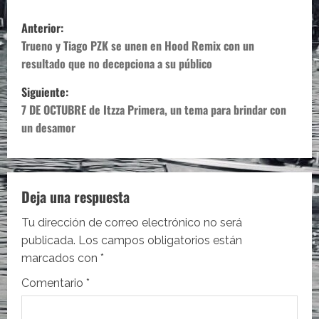
N
Anterior:
a
Trueno y Tiago PZK se unen en Hood Remix con un
resultado que no decepciona a su público
v
Siguiente:
e
7 DE OCTUBRE de Itzza Primera, un tema para brindar con
un desamor
g
a
c
Deja una respuesta
i
Tu dirección de correo electrónico no será
publicada.
Los campos obligatorios están
ó
marcados con
*
n
Comentario
*