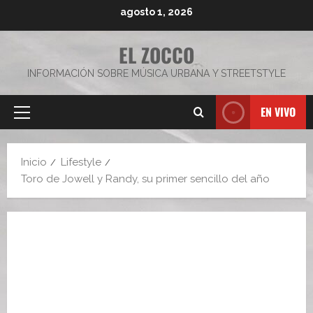
Saltar
agosto 1, 2026
al
contenido
EL ZOCCO
INFORMACIÓN SOBRE MÚSICA URBANA Y STREETSTYLE
EN VIVO
Menú
principal
Inicio
Lifestyle
Toro de Jowell y Randy, su primer sencillo del año