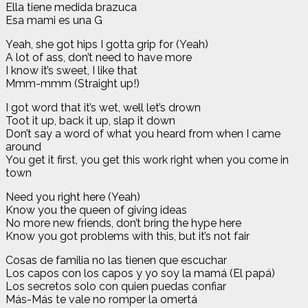
Ella tiene medida brazuca
Esa mami es una G
Yeah, she got hips I gotta grip for (Yeah)
A lot of ass, don’t need to have more
I know it’s sweet, I like that
Mmm-mmm (Straight up!)
I got word that it’s wet, well let’s drown
Toot it up, back it up, slap it down
Don’t say a word of what you heard from when I came
around
You get it first, you get this work right when you come in
town
Need you right here (Yeah)
Know you the queen of giving ideas
No more new friends, don’t bring the hype here
Know you got problems with this, but it’s not fair
Cosas de familia no las tienen que escuchar
Los capos con los capos y yo soy la mamá (El papá)
Los secretos solo con quien puedas confiar
Más-Más te vale no romper la omertá