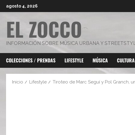
Saltar
agosto 4, 2026
al
EL ZOCCO
contenido
INFORMACIÓN SOBRE MÚSICA URBANA Y STREETSTY
COLECCIONES / PRENDAS
LIFESTYLE
MÚSICA
CULTURA
Inicio
Lifestyle
Tiroteo de Marc Seguí y Pol Granch, 