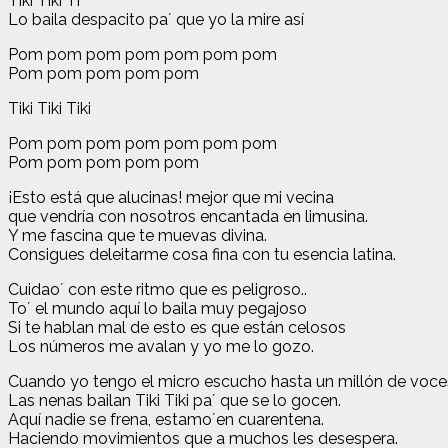
Tiki Tiki Ti
Lo baila despacito pa´ que yo la mire así
Pom pom pom pom pom pom pom
Pom pom pom pom pom
Tiki Tiki Tiki
Pom pom pom pom pom pom pom
Pom pom pom pom pom
¡Esto está que alucinas! mejor que mi vecina
que vendría con nosotros encantada en limusina.
Y me fascina que te muevas divina.
Consigues deleitarme cosa fina con tu esencia latina.
Cuidao´ con este ritmo que es peligroso..
To´ el mundo aquí lo baila muy pegajoso
Si te hablan mal de esto es que están celosos
Los números me avalan y yo me lo gozo.
Cuando yo tengo el micro escucho hasta un millón de voce
Las nenas bailan Tiki Tiki pa´ que se lo gocen.
Aquí nadie se frena, estamo´en cuarentena.
Haciendo movimientos que a muchos les desespera.