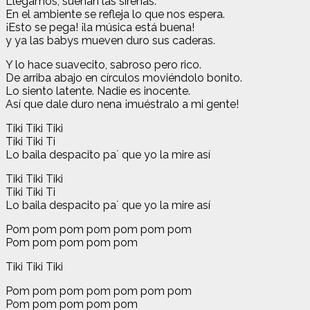
Llegamos, suenan las sirenas.
En el ambiente se refleja lo que nos espera.
¡Esto se pega! ¡la música está buena!
y ya las babys mueven duro sus caderas.
Y lo hace suavecito, sabroso pero rico.
De arriba abajo en círculos moviéndolo bonito.
Lo siento latente. Nadie es inocente.
Así que dale duro nena ¡muéstralo a mi gente!
Tiki Tiki Tiki
Tiki Tiki Ti
Lo baila despacito pa´ que yo la mire así
Tiki Tiki Tiki
Tiki Tiki Ti
Lo baila despacito pa´ que yo la mire así
Pom pom pom pom pom pom pom
Pom pom pom pom pom
Tiki Tiki Tiki
Pom pom pom pom pom pom pom
Pom pom pom pom pom