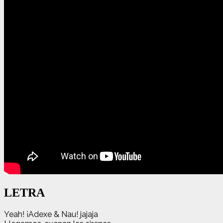
LETRA
Yeah! ¡Adexe & Nau! jajaja