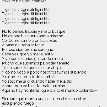
Yaka to bina pour danser
Tigini titi ti tigini titi tigini tititi
Tigini titi ti tigini titi tigini tititi
Tigini titi ti tigini titi tigini tititi
Tigini titi ti tigini titi tigini tititi
No lo pensé, trabajé y me lo busqué
No estaba bien pero ahora mírame
Có-Cómo cambiaron las cosas
A base de trabajar tanto
Por eso siempre me santiguo
Cada vez que yo me levanto
Y yo con los míos gastando dinero
Mucho que sudamos pa poder tenerlo
Tú no sabes lo que es estar abajo
Y cómo poco a poco nosotros fuimos subiendo
Y mírame, cómo todo cambió
Yo solo me la di cuando nadie me la dio
Ahora todo va bien, lo malo terminó
Aquí no hay fronteras, quiero a to el mundo bailando—
Siempre que monto una pista, en el micro estoy
escupiendo fuego