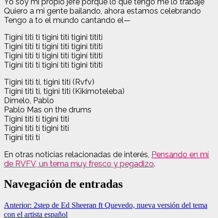
Yo soy mi propio jefe porque lo que tengo me lo trabajé
Quiero a mi gente bailando, ahora estamos celebrando
Tengo a to el mundo cantando el—
Tigini titi ti tigini titi tigini tititi
Tigini titi ti tigini titi tigini tititi
Tigini titi ti tigini titi tigini tititi
Tigini titi ti tigini titi tigini tititi
Tigini titi ti, tigini titi (Rvfv)
Tigini titi ti, tigini titi (Kikimoteleba)
Dímelo, Pablo
Pablo Mas on the drums
Tigini titi ti tigini titi
Tigini titi ti tigini titi
Tigini titi ti
En otras noticias relacionadas de interés,
Pensando en mí
de RVFV, un tema muy fresco y pegadizo
.
Navegación de entradas
Anterior:
2step de Ed Sheeran ft Quevedo, nueva versión del tema
con el artista español