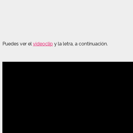
Puedes ver el
videoclip
y la letra, a continuación.