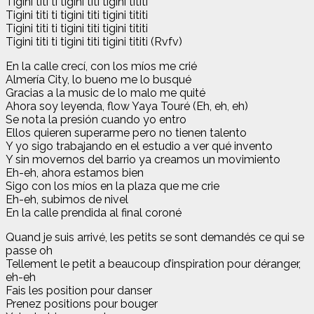
Tigini titi ti tigini titi tigini tititi
Tigini titi ti tigini titi tigini tititi
Tigini titi ti tigini titi tigini tititi
Tigini titi ti tigini titi tigini tititi (Rvfv)
En la calle crecí, con los míos me crié
Almería City, lo bueno me lo busqué
Gracias a la music de lo malo me quité
Ahora soy leyenda, flow Yaya Touré (Eh, eh, eh)
Se nota la presión cuando yo еntro
Ellos quieren superarmе pero no tienen talento
Y yo sigo trabajando en el estudio a ver qué invento
Y sin movernos del barrio ya creamos un movimiento
Eh-eh, ahora estamos bien
Sigo con los míos en la plaza que me crie
Eh-eh, subimos de nivel
En la calle prendida al final coroné
Quand je suis arrivé, les petits se sont demandés ce qui se
passe oh
Tellement le petit a beaucoup d’inspiration pour déranger,
eh-eh
Fais les position pour danser
Prenez positions pour bouger