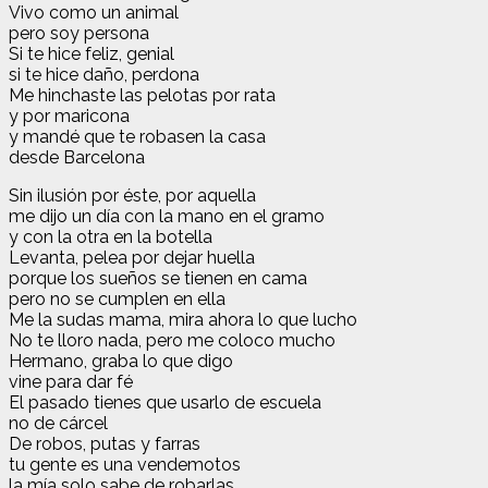
Vivo como un animal
pero soy persona
Si te hice feliz, genial
si te hice daño, perdona
Me hinchaste las pelotas por rata
y por maricona
y mandé que te robasen la casa
desde Barcelona
Sin ilusión por éste, por aquella
me dijo un día con la mano en el gramo
y con la otra en la botella
Levanta, pelea por dejar huella
porque los sueños se tienen en cama
pero no se cumplen en ella
Me la sudas mama, mira ahora lo que lucho
No te lloro nada, pero me coloco mucho
Hermano, graba lo que digo
vine para dar fé
El pasado tienes que usarlo de escuela
no de cárcel
De robos, putas y farras
tu gente es una vendemotos
la mía solo sabe de robarlas