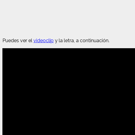
Puedes ver el
videoclip
y la letra, a continuación.