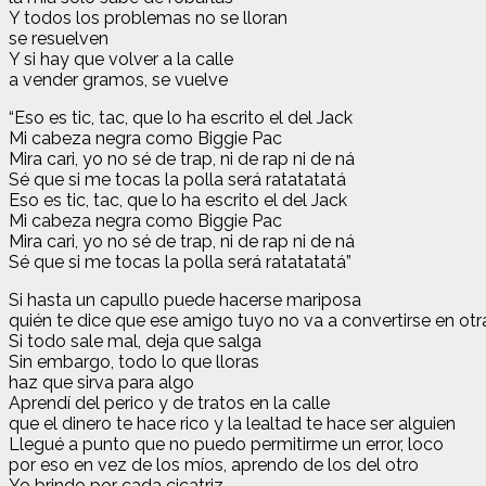
Y todos los problemas no se lloran
se resuelven
Y si hay que volver a la calle
a vender gramos, se vuelve
“Eso es tic, tac, que lo ha escrito el del Jack
Mi cabeza negra como Biggie Pac
Mira cari, yo no sé de trap, ni de rap ni de ná
Sé que si me tocas la polla será ratatatatá
Eso es tic, tac, que lo ha escrito el del Jack
Mi cabeza negra como Biggie Pac
Mira cari, yo no sé de trap, ni de rap ni de ná
Sé que si me tocas la polla será ratatatatá”
Si hasta un capullo puede hacerse mariposa
quién te dice que ese amigo tuyo no va a convertirse en ot
Si todo sale mal, deja que salga
Sin embargo, todo lo que lloras
haz que sirva para algo
Aprendí del perico y de tratos en la calle
que el dinero te hace rico y la lealtad te hace ser alguien
Llegué a punto que no puedo permitirme un error, loco
por eso en vez de los míos, aprendo de los del otro
Yo brindo por cada cicatriz