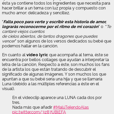
ésta ya contiene todos los ingredientes que necesita para
hacer brillar a un tema con luz propia y compuesto con
mucho amor: delicadeza y sencillez.
“
Falta poco para verte y escribir esta historia de amor,
lograrás reconocerme por el ritmo de mi corazón
” o “
Te
cantaré viejos cuentos
de cielos abiertos, de tantos dragones que puedes
vencer
” son algunos de los versos dedicados su bebé que
podemos hallar en la canción.
En cuanto al
vídeo lyric
que acompaña al tema, éste se
encuentra por bellos collages que ayudan a interpretar la
letra de la canción, Respecto a éste, son muchos los fans
de la artista los que están tratando de descubrir el
significado de algunas imágenes. Y son muchos los que
apuntan a que su bebé sería una hija y que se llamaría
Luna (debido a las múltiples referencias a éste en el
visual).
En el videoclip aparece una LUNA cada dos por
tres.
Nada más que añadir
#MalúTejiendoAlas
pic.twitter.com/3z87UBlEFA