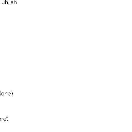
 uh, ah
ione’)
re’)