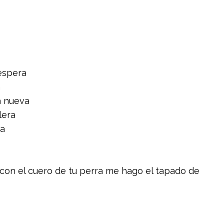
espera
n
a nueva
lera
ra
con el cuero de tu perra me hago el tapado de