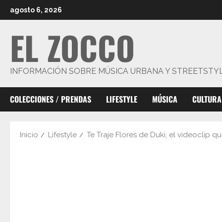
Saltar
agosto 6, 2026
al
EL ZOCCO
contenido
INFORMACIÓN SOBRE MÚSICA URBANA Y STREETSTY
COLECCIONES / PRENDAS
LIFESTYLE
MÚSICA
CULTURA
Inicio
Lifestyle
Te Traje Flores de Duki, el videoclip