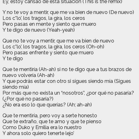
Ey, estoy cansao de esta situación (This is the remix)
Y no te voy a mentir, que me va bien de nuevo (De nuevo)
Los c*lo’, los tragos, la gira, los ceros
Pero pasas en mente y siento quе muero
Y te digo de nuеvo (Yeah-yeah)
Que no te voy a mentir, que me va bien de nuevo
Los c*lo’, los tragos, la gira, los ceros (Oh-oh)
Pero pasas enfrente y siento que muero
Y te digo
Que te mentiría (Ah-ah) si no te digo que a tus brazos de
nuevo volvería (Ah-ah)
Y que podrás estar con otro si sigues siendo mía (Sigues
siendo mía)
Por más que no exista un “nosotros”, ¿por qué no pasaría?
(¿Por qué no pasaría?)
¿No era eso lo que querías? (Ah; ah-ah)
Que te mentiría, pero voy a serte honesto
Que te extraño, que te amo y que te pienso
Como Duko y Emilia era lo nuestro
Y ahora solo quiero tenerte lejo’