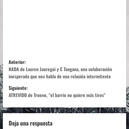
N
Anterior:
a
NADA de Lauren Jauregui y C Tangana, una colaboración
inesperada que nos habla de una relación intermitente
v
Siguiente:
e
ATREVIDO de Trueno, “el barrio no quiere más tiros”
g
a
Deja una respuesta