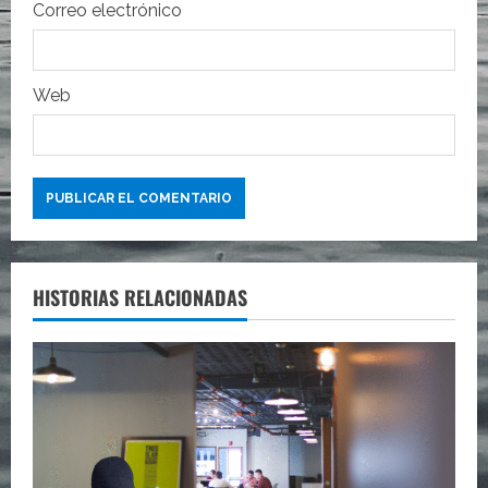
Correo electrónico
d
a
Web
s
HISTORIAS RELACIONADAS