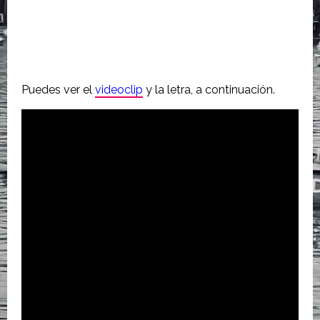
Puedes ver el
videoclip
y la letra, a continuación.