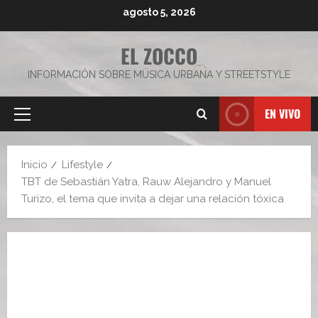
Saltar
agosto 5, 2026
al
contenido
EL ZOCCO
INFORMACIÓN SOBRE MÚSICA URBANA Y STREETSTYLE
EN VIVO
Menú
principal
Inicio
Lifestyle
TBT de Sebastián Yatra, Rauw Alejandro y Manuel
Turizo, el tema que invita a dejar una relación tóxica