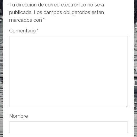
c
Tu dirección de correo electrónico no será
i
publicada.
Los campos obligatorios están
marcados con
*
ó
Comentario
*
n
d
e
e
n
t
r
Nombre
a