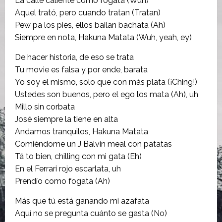
La calle caliente como fogata (Wuh)
Aquel trató, pero cuando tratan (Tratan)
Pew pa los pies, ellos bailan bachata (Ah)
Siempre en nota, Hakuna Matata (Wuh, yeah, ey)
De hacer historia, de eso se trata
Tu movie es falsa y por ende, barata
Yo soy el mismo, solo que con más plata (¡Ching!)
Ustedes son buenos, pero el ego los mata (Ah), uh
Millo sin corbata
José siempre la tiene en alta
Andamos tranquilos, Hakuna Matata
Comiéndome un J Balvin meal con patatas
Tá to bien, chilling con mi gata (Eh)
En el Ferrari rojo escarlata, uh
Prendío como fogata (Ah)
Más que tú está ganando mi azafata
Aquí no se pregunta cuánto se gasta (No)