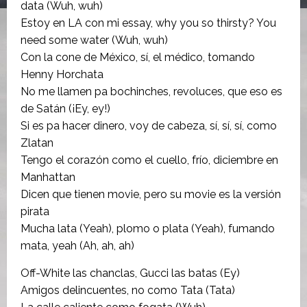
data (Wuh, wuh)
Estoy en LA con mi essay, why you so thirsty? You
need some water (Wuh, wuh)
Con la cone de México, sí, el médico, tomando
Henny Horchata
No me llamen pa bochinches, rеvoluces, que eso еs
de Satán (¡Ey, ey!)
Si es pa hacer dinero, voy de cabeza, sí, sí, sí, como
Zlatan
Tengo el corazón como el cuello, frío, diciembre en
Manhattan
Dicen que tienen movie, pero su movie es la versión
pirata
Mucha lata (Yeah), plomo o plata (Yeah), fumando
mata, yeah (Ah, ah, ah)
Off-White las chanclas, Gucci las batas (Ey)
Amigos delincuentes, no como Tata (Tata)