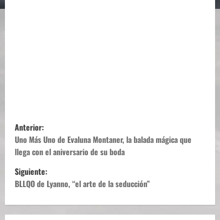
N
Anterior:
a
Uno Más Uno de Evaluna Montaner, la balada mágica que
llega con el aniversario de su boda
v
Siguiente:
e
BLLQO de Lyanno, “el arte de la seducción”
g