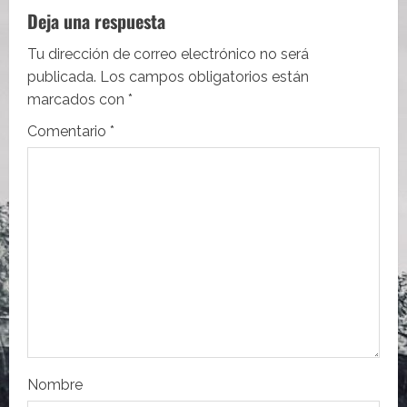
a
Deja una respuesta
c
Tu dirección de correo electrónico no será
i
publicada.
Los campos obligatorios están
marcados con
*
ó
Comentario
*
n
d
e
e
n
t
r
Nombre