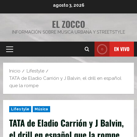
Saltar
agosto 3, 2026
al
contenido
EL ZOCCO
INFORMACIÓN SOBRE MÚSICA URBANA Y STREETSTYLE
EN VIVO
Menú
principal
Inicio
Lifestyle
TATA de Eladio Carrión y J Balvin, el drill en español
que la rompe
Lifestyle
Música
TATA de Eladio Carrión y J Balvin,
el drill en español que la rompe