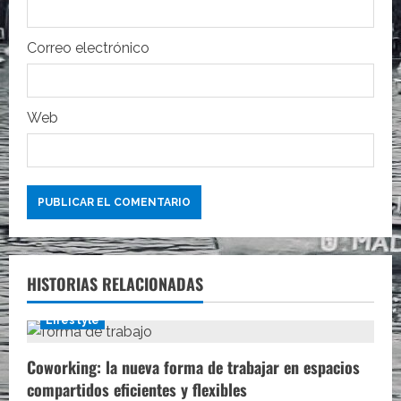
a
Correo electrónico
d
a
Web
s
HISTORIAS RELACIONADAS
Lifestyle
Coworking: la nueva forma de trabajar en espacios
compartidos eficientes y flexibles