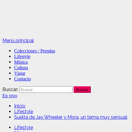
Menú principal
Colecciones / Prendas
Lifestyle
Música
Cultura
Viajar
Contacto
Buscar:
En vivo
Inicio
Lifestyle
Suelta de Jay Wheeler y Mora, un tema muy sensual
Lifestyle