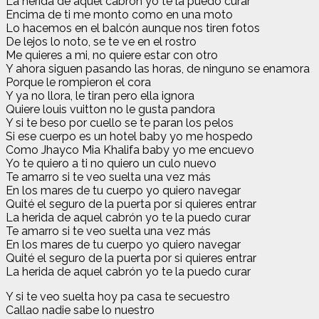
La herida de aquel cabrón yo te la puedo curar
Encima de ti me monto como en una moto
Lo hacemos en el balcón aunque nos tiren fotos
De lejos lo noto, se te ve en el rostro
Me quieres a mi, no quiere estar con otro
Y ahora siguen pasando las horas, de ninguno se enamora
Porque le rompieron el cora
Y ya no llora, le tiran pero ella ignora
Quiere louis vuitton no le gusta pandora
Y si te beso por cuello se te paran los pelos
Si ese cuerpo es un hotel baby yo me hospedo
Como Jhayco Mia Khalifa baby yo me encuevo
Yo te quiero a ti no quiero un culo nuevo
Te amarro si te veo suelta una vez más
En los mares de tu cuerpo yo quiero navegar
Quité el seguro de la puerta por si quieres entrar
La herida de aquel cabrón yo te la puedo curar
Te amarro si te veo suelta una vez más
En los mares de tu cuerpo yo quiero navegar
Quité el seguro de la puerta por si quieres entrar
La herida de aquel cabrón yo te la puedo curar
Y si te veo suelta hoy pa casa te secuestro
Callao nadie sabe lo nuestro