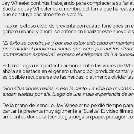
Jay Wheeler continúa trabajando para complacer a su fanati
Suelta de Jay Wheeler es el nombre del tema que ha realiz
que concluya oficialmente el verano.
Tras un exitoso ciclo de preventa con cuatro funciones en 
género urbano y ahora, se enfoca en finalizar este nuevo dis
“
El éxito se construye y por eso estoy enfocado en manten
presentarle al público lo nuevo que viene por ahí; los ritmo
combinación explosiva”, expresó el intérprete de “La curios
El tema, logra una perfecta armonía entre las voces de Whe
ahora se destaca en el género urbano por producir, cantar
es posible recuperarse de las heridas, o al menos olvidar l
“Son situaciones reales. A eso le canto. La vida da muchas 
andan sueltas por ahí, luego de una mala experiencia de a
De la mano del sencillo, Jay Wheeler no perdió tiempo para l
cantante presenta muy ágilmente a “Suelta”. El video filma
ambientes donde la tecnología juega un papel protagónico p