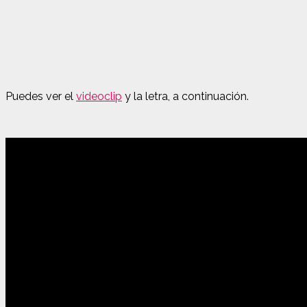
Puedes ver el
videoclip
y la letra, a continuación.