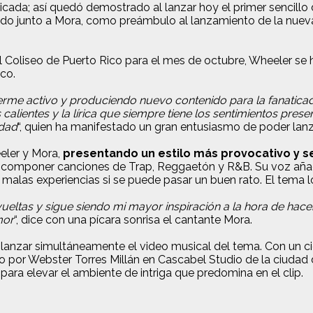
cada; así quedó demostrado al lanzar hoy el primer sencillo 
ado junto a Mora, como preámbulo al lanzamiento de la nuev
el Coliseo de Puerto Rico para el mes de octubre, Wheeler se
co.
erme activo y produciendo nuevo contenido para la fanatica
s calientes y la lírica que siempre tiene los sentimientos pr
idad
“, quien ha manifestado un gran entusiasmo de poder lanz
eler y Mora,
presentando un estilo más provocativo y s
 y componer canciones de Trap, Reggaetón y R&B. Su voz añad
as malas experiencias si se puede pasar un buen rato. El tema
vueltas y sigue siendo mi mayor inspiración a la hora de hac
mor
“, dice con una pícara sonrisa el cantante Mora.
anzar simultáneamente el video musical del tema. Con un ciert
do por Webster Torres Millán en Cascabel Studio de la ciuda
ara elevar el ambiente de intriga que predomina en el clip.