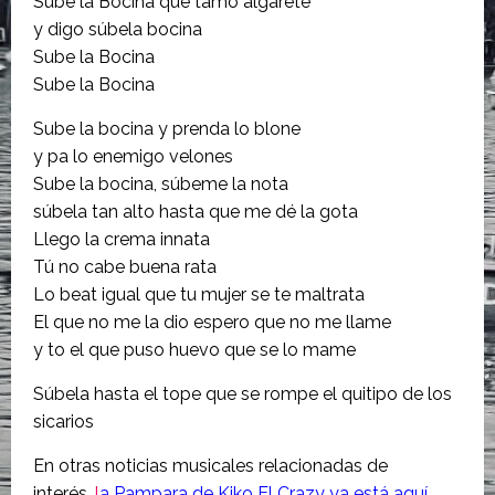
Sube la Bocina que tamo algarete
y digo súbela bocina
Sube la Bocina
Sube la Bocina
Sube la bocina y prenda lo blone
y pa lo enemigo velones
Sube la bocina, súbeme la nota
súbela tan alto hasta que me dé la gota
Llego la crema innata
Tú no cabe buena rata
Lo beat igual que tu mujer se te maltrata
El que no me la dio espero que no me llame
y to el que puso huevo que se lo mame
Súbela hasta el tope que se rompe el quitipo de los
sicarios
En otras noticias musicales relacionadas de
interés,
l
a Pampara de Kiko El Crazy ya está aquí