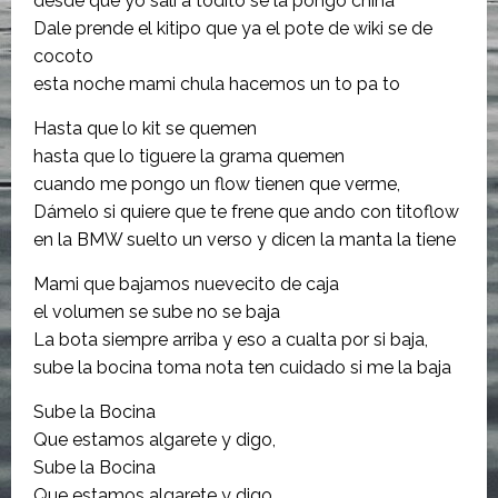
desde que yo salí a todito se la pongo china
Dale prende el kitipo que ya el pote de wiki se de
cocoto
esta noche mami chula hacemos un to pa to
Hasta que lo kit se quemen
hasta que lo tiguere la grama quemen
cuando me pongo un flow tienen que verme,
Dámelo si quiere que te frene que ando con titoflow
en la BMW suelto un verso y dicen la manta la tiene
Mami que bajamos nuevecito de caja
el volumen se sube no se baja
La bota siempre arriba y eso a cualta por si baja,
sube la bocina toma nota ten cuidado si me la baja
Sube la Bocina
Que estamos algarete y digo,
Sube la Bocina
Que estamos algarete y digo,