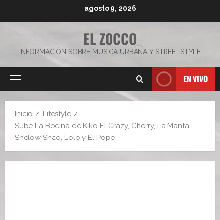
Saltar
agosto 9, 2026
al
contenido
EL ZOCCO
INFORMACIÓN SOBRE MÚSICA URBANA Y STREETSTYLE
EN VIVO
Menú
principal
Inicio
Lifestyle
Sube La Bocina de Kiko El Crazy, Cherry, La Manta,
Shelow Shaq, Lolo y El Pope