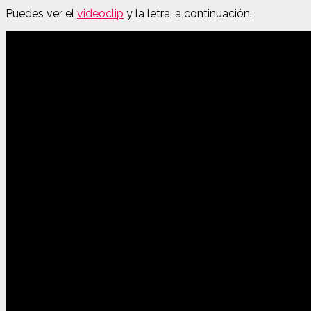
Puedes ver el
videoclip
y la letra, a continuación.