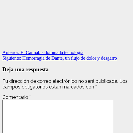
Navegación
Anterior:
El Cannabis domina la tecnología
Siguiente:
Hemorragia de Dante, un flujo de dolor y desgarro
de
entradas
Deja una respuesta
Tu dirección de correo electrónico no será publicada.
Los
campos obligatorios están marcados con
*
Comentario
*