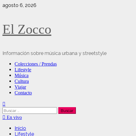
Saltar
agosto 6, 2026
al
contenido
El Zocco
Información sobre música urbana y streetstyle
Menú
Colecciones / Prendas
principal
Lifestyle
Música
Cultura
Viajar
Contacto
Buscar:
En vivo
Inicio
Lifestyle