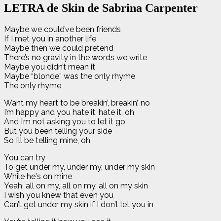
LETRA de Skin de Sabrina Carpenter
Maybe we could’ve been friends
If I met you in another life
Maybe then we could pretend
There’s no gravity in the words we write
Maybe you didn’t mean it
Maybe “blonde” was the only rhyme
The only rhyme
Want my heart to be breakin’, breakin’, no
I’m happy and you hate it, hate it, oh
And I’m not asking you to let it go
But you been telling your side
So I’ll be telling mine, oh
You can try
To get under my, under my, under my skin
While hе’s on mine
Yeah, all on my, all on my, all on my skin
I wish you knew that еven you
Can’t get under my skin if I don’t let you in