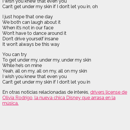
I wish you knew that even you
Can’t get under my skin if I don’t let you in, oh
I just hope that one day
We both can laugh about it
When it’s not in our face
Won’t have to dance around it
Don’t drive yourself insane
It won’t always be this way
You can try
To get under my, under my, under my skin
While he’s on mine
Yeah, all on my, all on my, all on my skin
I wish you knew that even you
Can’t get under my skin if I don’t let you in
En otras noticias relacionadas de interés,
drivers license de
Olivia Rodrigo, la nueva chica Disney que arrasa en la
música.