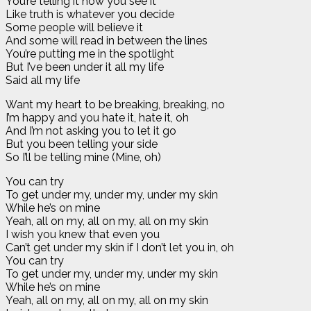
You’re telling it how you see it
Like truth is whatever you decide
Some people will believe it
And some will read in between the lines
You’re putting me in the spotlight
But I’ve been under it all my life
Said all my life
Want my heart to be breaking, breaking, no
I’m happy and you hate it, hate it, oh
And I’m not asking you to let it go
But you been telling your side
So I’ll be telling mine (Mine, oh)
You can try
To get under my, under my, under my skin
While he’s on mine
Yeah, all on my, all on my, all on my skin
I wish you knew that even you
Can’t get under my skin if I don’t let you in, oh
You can try
To get under my, under my, under my skin
While he’s on mine
Yeah, all on my, all on my, all on my skin