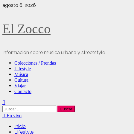
Saltar
agosto 6, 2026
al
contenido
El Zocco
Información sobre música urbana y streetstyle
Menú
Colecciones / Prendas
principal
Lifestyle
Música
Cultura
Viajar
Contacto
Buscar:
En vivo
Inicio
Lifestyle