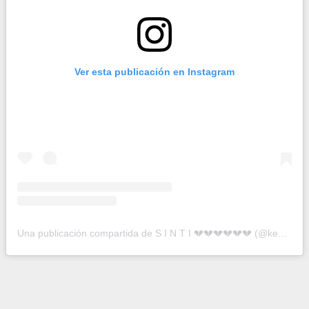
Ver esta publicación en Instagram
Una publicación compartida de S I N T I 💔💔💔💔💔💔 (@keenlevy)