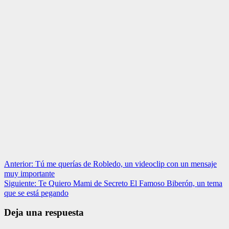
Navegación
Anterior:
Tú me querías de Robledo, un videoclip con un mensaje
muy importante
de
Siguiente:
Te Quiero Mami de Secreto El Famoso Biberón, un tema
entradas
que se está pegando
Deja una respuesta