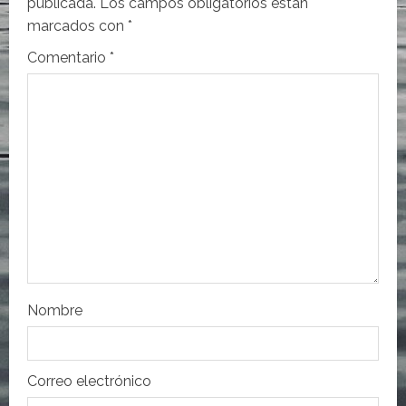
publicada.
Los campos obligatorios están
ó
marcados con
*
n
Comentario
*
d
e
e
n
t
r
Nombre
a
d
Correo electrónico