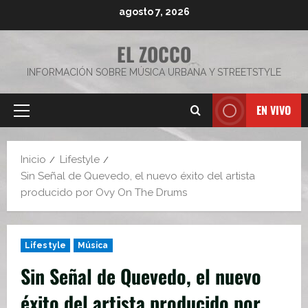
Saltar
agosto 7, 2026
al
contenido
EL ZOCCO
INFORMACIÓN SOBRE MÚSICA URBANA Y STREETSTYLE
EN VIVO
Menú
principal
Inicio
Lifestyle
Sin Señal de Quevedo, el nuevo éxito del artista
producido por Ovy On The Drums
Lifestyle
Música
Sin Señal de Quevedo, el nuevo
éxito del artista producido por