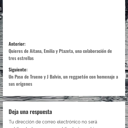
N
Anterior:
a
Quieres de Aitana, Emilia y Ptazeta, una colaboración de
tres estrellas
v
Siguiente:
e
Un Paso de Trueno y J Balvin, un reggaetón con homenaje a
sus orígenes
g
a
c
Deja una respuesta
i
Tu dirección de correo electrónico no será