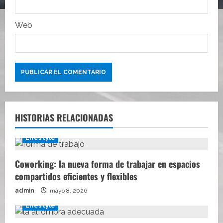
a
s
Web
HISTORIAS RELACIONADAS
Lifestyle
Coworking: la nueva forma de trabajar en espacios
compartidos eficientes y flexibles
admin
mayo 8, 2026
Lifestyle