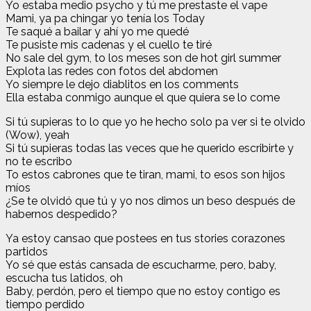
Yo estaba medio psycho y tú me prestaste el vape
Mami, ya pa chingar yo tenía los Today
Te saqué a bailar y ahí yo me quedé
Te pusiste mis cadenas y el cuello te tiré
No sale del gym, to los meses son de hot girl summer
Explota las redes con fotos del abdomen
Yo siempre le dejo diablitos en los comments
Ella estaba conmigo aunque el que quiera se lo come
Si tú supieras to lo que yo he hecho solo pa ver si te olvido
(Wow), yeah
Si tú supieras todas las veces que he querido escribirte y
no te escribo
To estos cabrones que te tiran, mami, to esos son hijos
míos
¿Se te olvidó que tú y yo nos dimos un beso después de
habernos despedido?
Ya estoy cansao que postees en tus stories corazones
partidos
Yo sé que estás cansada de escucharme, pero, baby,
escucha tus latidos, oh
Baby, perdón, pero el tiempo que no estoy contigo es
tiempo perdido