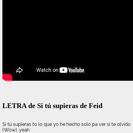
LETRA de Si tú supieras de Feid
Si tú supieras to lo que yo he hecho solo pa ver si te olvido
(Wow), yeah