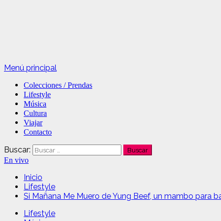
Menú principal
Colecciones / Prendas
Lifestyle
Música
Cultura
Viajar
Contacto
Buscar:
En vivo
Inicio
Lifestyle
Si Mañana Me Muero de Yung Beef, un mambo para bail
Lifestyle