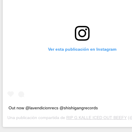
Ver esta publicación en Instagram
Out now @lavendicionrecs @shishigangrecords
Una publicación compartida de
RIP G KALLE ICED OUT BEEFY
(@ri