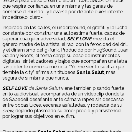
tercera pista de su próximo álbum,
DISCORDIA
. Un track
que respira confianza en una misma y las ganas de
comerse el mundo -y llevarse por delante quien intente
impedírselo, claro-.
Inspirado en las calles, el underground, el graffiti y la lucha
constante por construir una autoestima fuerte, capaz de
superar cualquier adversidad,
SELF LOVE
mezcla el
género madre de la artista, el rap, con la ferocidad del drill
y el dinamismo del g-funk. Producido por HugSound, Juan
Galán y Roots, el tema carga su base de instrumentos
digitales, sintetizadores y bajos que acompañan una letra
tan potente como su melodía. “Yo me siento suelta, que
tiemble la city” afirma sin titubeos
Santa Salut
, más
segura de sí misma que nunca.
SELF LOVE
de Santa Salut
viene también pisando fuerte
en lo audiovisual, acompañada de un videoclip donde la
de Sabadell desafiante ante cámara rapea sin descanso,
entre pocas luces, escenas asfaltadas, y rodeada de su
crew
, dejando plasmado su amor propio y persistencia
por lograr sus objetivos en el film.