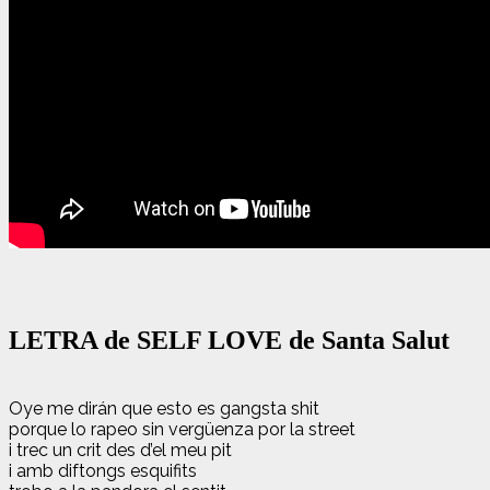
LETRA de SELF LOVE de Santa Salut
Oye me dirán que esto es gangsta shit
porque lo rapeo sin vergüenza por la street
i trec un crit des d’el meu pit
i amb diftongs esquifits