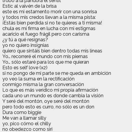
trobo a la pandora el sentit
Estic al vaivén de la brisa
este es mi estamento morir con una sonrisa
y todos mis credos llevan a la misma pista:
¡Estás bien perdida si no te quieres a ti misma!
chula es mi firma en lucha con mi estigmas
acaricio el fuego frágil pero con carisma
¿y tú a qué resignas?
yo no quiero insignias
quiero que sintáis bien dentro todas mis líneas
Yo… recorreré el mundo con mis piernas
Yo… sólo estaré para los que me quieran
Esto es self love (x2)
si no pongo de mi parte se me queda en ambición
yo veo la suma en la rectificación
conmigo misma la gran conversación
Lo que es más verídico mi propia afirmación
cada uno un mundo es donde cambia la visión
Y seré del montón, oye seré del montón
pero todo esto es curro, no sólo es un don
Dura como biggie
Me van a llamar silly
yo, pico cómo el chilly
no obedezco como siri