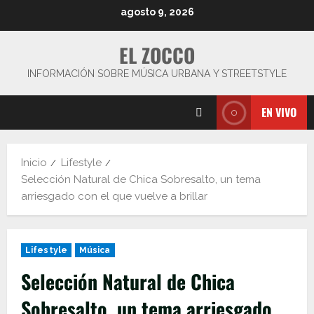
Saltar
agosto 9, 2026
al
contenido
EL ZOCCO
INFORMACIÓN SOBRE MÚSICA URBANA Y STREETSTYLE
EN VIVO
Inicio
Lifestyle
Selección Natural de Chica Sobresalto, un tema
arriesgado con el que vuelve a brillar
Lifestyle
Música
Selección Natural de Chica
Sobresalto, un tema arriesgado