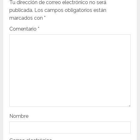
c
Tu dirección de correo electrónico no será
i
publicada.
Los campos obligatorios están
marcados con
*
ó
Comentario
*
n
d
e
e
n
t
r
Nombre
a