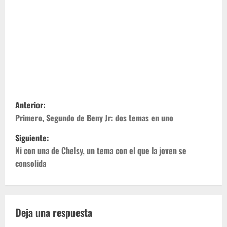
N
Anterior:
a
Primero, Segundo de Beny Jr: dos temas en uno
Siguiente:
v
Ni con una de Chelsy, un tema con el que la joven se
e
consolida
g
a
Deja una respuesta