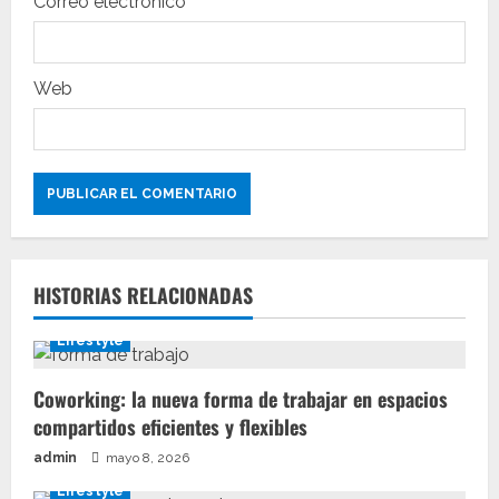
Correo electrónico
d
a
Web
s
HISTORIAS RELACIONADAS
Lifestyle
Coworking: la nueva forma de trabajar en espacios
compartidos eficientes y flexibles
admin
mayo 8, 2026
Lifestyle