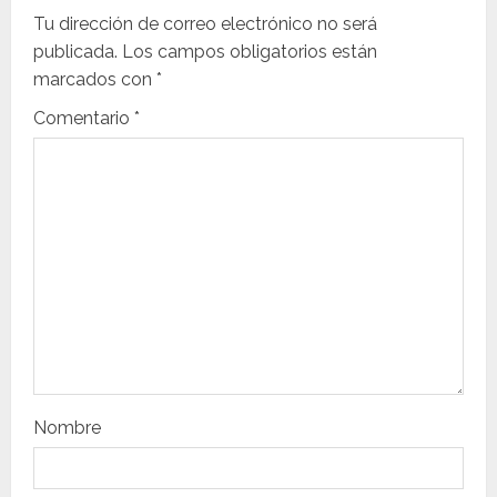
a
Tu dirección de correo electrónico no será
c
publicada.
Los campos obligatorios están
i
marcados con
*
Comentario
*
ó
n
d
e
e
n
t
Nombre
r