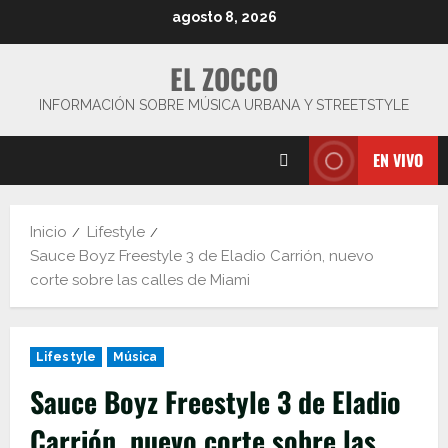
Saltar
agosto 8, 2026
al
contenido
EL ZOCCO
INFORMACIÓN SOBRE MÚSICA URBANA Y STREETSTYLE
EN VIVO
Inicio
Lifestyle
Sauce Boyz Freestyle 3 de Eladio Carrión, nuevo
corte sobre las calles de Miami
Lifestyle
Música
Sauce Boyz Freestyle 3 de Eladio
Carrión, nuevo corte sobre las