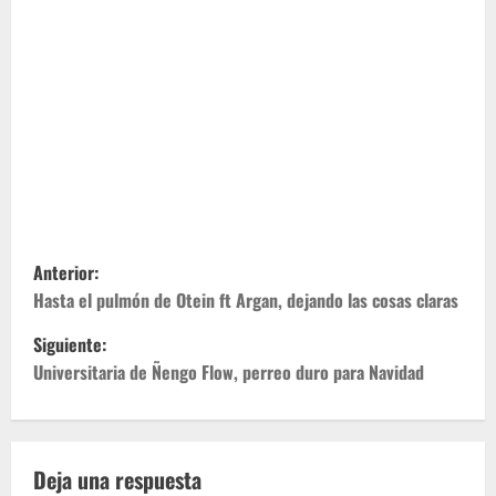
N
Anterior:
a
Hasta el pulmón de Otein ft Argan, dejando las cosas claras
Siguiente:
v
Universitaria de Ñengo Flow, perreo duro para Navidad
e
g
Deja una respuesta