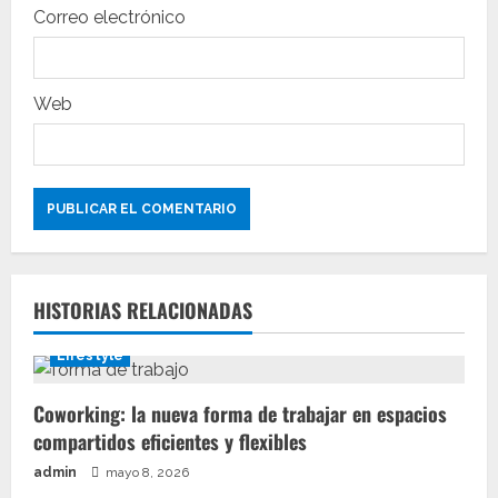
a
Correo electrónico
d
a
Web
s
HISTORIAS RELACIONADAS
Lifestyle
Coworking: la nueva forma de trabajar en espacios
compartidos eficientes y flexibles
admin
mayo 8, 2026