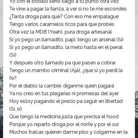
Yo con el bolsillo lleno salgo a tu punto otra vez
Te vine a pagar la fianza, a ver si no te me escondés
¿Tanta droga para qué? Con eso me empalagué
Tengo varios caramelos ricos para que probés
Otra vez la MDB (Yeah), pura droga artesanal
Si yo pego un llamadito, papi, tengo un arsenal (Sí)
Si yo pego un llamadito, la meto hasta en el penal
(Sí)
Y después otro llamado pa que pasen a cobrar
Tengo un mambo criminal (Ajá), ¿que si yo perdí la
fe?
Por el diablo la cambié, díganme quién pagará
Ya no creo en tus plegarias ni promesas del ayer
Hoy estoy pagando el precio pa seguir en libertad
(Sí, sí)
Que tengo la medicina justa que precisa el hood
Porque yo reparto droga por el norte y por el sur
Muchos traicas quieren darme piso y colgarme en la