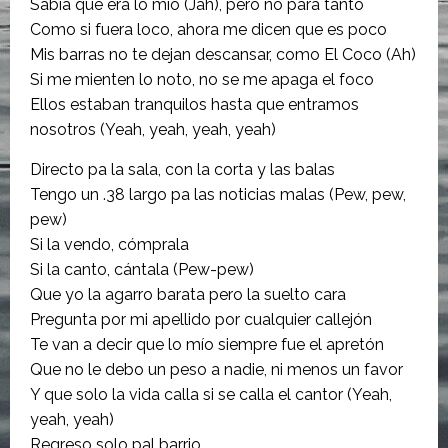
Sabía que era lo mío (Jah), pero no para tanto
Como si fuera loco, ahora me dicen que es poco
Mis barras no te dejan descansar, como El Coco (Ah)
Si me mienten lo noto, no se me apaga el foco
Ellos estaban tranquilos hasta que entramos
nosotros (Yeah, yeah, yeah, yeah)
Directo pa la sala, con la corta y las balas
Tengo un .38 largo pa las noticias malas (Pew, pew,
pew)
Si la vеndo, cómprala
Si la canto, cántala (Pew-pew)
Que yo la agarro barata pеro la suelto cara
Pregunta por mi apellido por cualquier callejón
Te van a decir que lo mío siempre fue el apretón
Que no le debo un peso a nadie, ni menos un favor
Y que solo la vida calla si se calla el cantor (Yeah,
yeah, yeah)
Regreso solo pal barrio