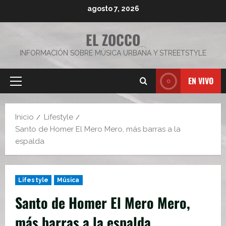
Saltar
agosto 7, 2026
al
contenido
EL ZOCCO
INFORMACIÓN SOBRE MÚSICA URBANA Y STREETSTYLE
EN VIVO
Menú
principal
Inicio
Lifestyle
Santo de Homer El Mero Mero, más barras a la
espalda
Lifestyle
Música
Santo de Homer El Mero Mero,
más barras a la espalda