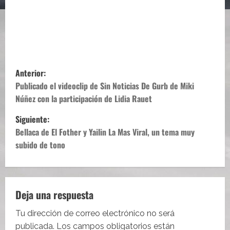
N
Anterior:
a
Publicado el videoclip de Sin Noticias De Gurb de Miki
Núñez con la participación de Lidia Rauet
v
Siguiente:
e
Bellaca de El Fother y Yailin La Mas Viral, un tema muy
subido de tono
g
a
c
Deja una respuesta
i
Tu dirección de correo electrónico no será
publicada.
Los campos obligatorios están