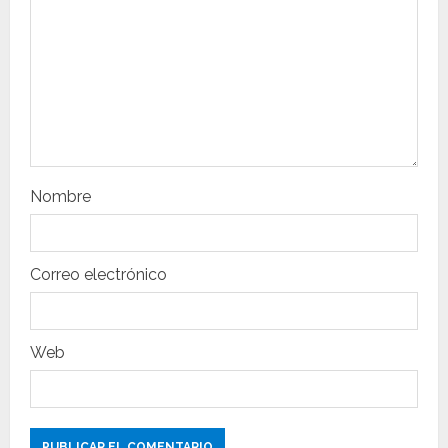
e
e
n
t
r
Nombre
a
d
Correo electrónico
a
s
Web