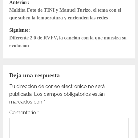
Anterior:
Maldita Foto de TINI y Manuel Turizo, el tema con el
a
que suben la temperatura y encienden las redes
v
Siguiente:
e
Diferente 2.0 de RVFV, la canción con la que muestra su
evolución
g
a
Deja una respuesta
c
Tu dirección de correo electrónico no será
i
publicada.
Los campos obligatorios están
ó
marcados con
*
Comentario
*
n
d