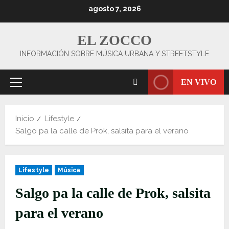
Saltar
agosto 7, 2026
al
contenido
EL ZOCCO
INFORMACIÓN SOBRE MÚSICA URBANA Y STREETSTYLE
EN VIVO
Menú
principal
Inicio
Lifestyle
Salgo pa la calle de Prok, salsita para el verano
Lifestyle
Música
Salgo pa la calle de Prok, salsita
para el verano