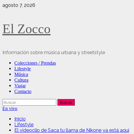
Saltar
agosto 7, 2026
al
contenido
El Zocco
Información sobre música urbana y streetstyle
Menú
Colecciones / Prendas
principal
Lifestyle
Música
Cultura
Viajar
Contacto
Buscar:
En vivo
Inicio
Lifestyle
El videoclip de Saca tu llama de Nikone ya está aquí