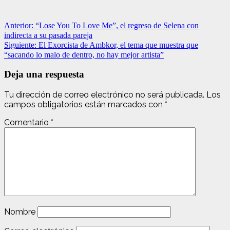
Navegación
Anterior:
“Lose You To Love Me”, el regreso de Selena con
indirecta a su pasada pareja
de
Siguiente:
El Exorcista de Ambkor, el tema que muestra que
entradas
“sacando lo malo de dentro, no hay mejor artista”
Deja una respuesta
Tu dirección de correo electrónico no será publicada.
Los
campos obligatorios están marcados con
*
Comentario
*
Nombre