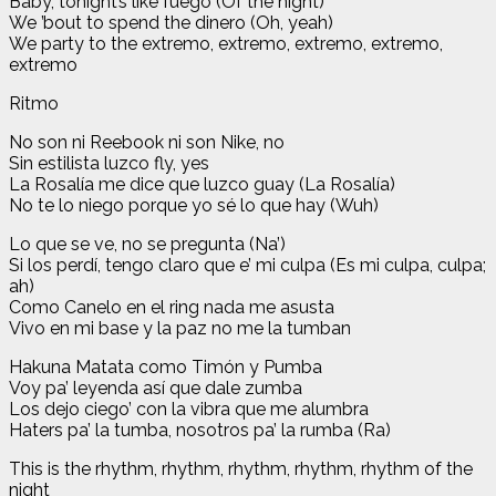
Baby, tonight’s like fuego (Of the night)
We ’bout to spend the dinero (Oh, yeah)
We party to the extremo, extremo, extremo, extremo,
extremo
Ritmo
No son ni Reebook ni son Nike, no
Sin estilista luzco fly, yes
La Rosalía me dice que luzco guay (La Rosalía)
No te lo niego porque yo sé lo que hay (Wuh)
Lo que se ve, no se pregunta (Na’)
Si los perdí, tengo claro que e’ mi culpa (Es mi culpa, culpa;
ah)
Como Canelo en el ring nada me asusta
Vivo en mi base y la paz no me la tumban
Hakuna Matata como Timón y Pumba
Voy pa’ leyenda así que dale zumba
Los dejo ciego’ con la vibra que me alumbra
Haters pa’ la tumba, nosotros pa’ la rumba (Ra)
This is the rhythm, rhythm, rhythm, rhythm, rhythm of the
night