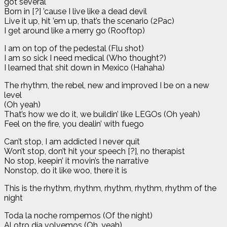
got several
Born in [?] ’cause I live like a dead devil
Live it up, hit ’em up, that’s the scenario (2Pac)
I get around like a merry go (Rooftop)
I am on top of the pedestal (Flu shot)
I am so sick I need medical (Who thought?)
I learned that shit down in Mexico (Hahaha)
The rhythm, the rebel, new and improved I be on a new
level
(Oh yeah)
That’s how we do it, we buildin’ like LEGOs (Oh yeah)
Feel on the fire, you dealin’ with fuego
Can’t stop, I am addicted I never quit
Won’t stop, don’t hit your speech [?], no therapist
No stop, keepin’ it movin’s the narrative
Nonstop, do it like woo, there it is
This is the rhythm, rhythm, rhythm, rhythm, rhythm of the
night
Toda la noche rompemos (Of the night)
Al otro día volvemos (Oh, yeah)