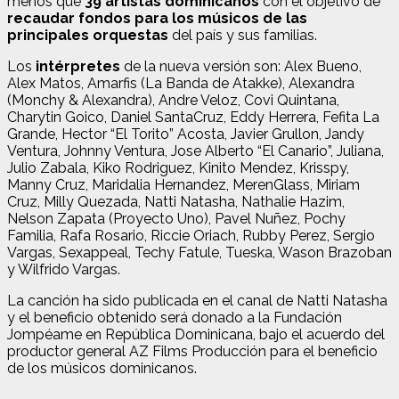
menos que
39 artistas dominicanos
con el objetivo de
recaudar fondos para los músicos de las
principales orquestas
del país y sus familias.
Los
intérpretes
de la nueva versión son: Alex Bueno,
Alex Matos, Amarfis (La Banda de Atakke), Alexandra
(Monchy & Alexandra), Andre Veloz, Covi Quintana,
Charytin Goico, Daniel SantaCruz, Eddy Herrera, Fefita La
Grande, Hector “El Torito” Acosta, Javier Grullon, Jandy
Ventura, Johnny Ventura, Jose Alberto “El Canario”, Juliana,
Julio Zabala, Kiko Rodriguez, Kinito Mendez, Krisspy,
Manny Cruz, Maridalia Hernandez, MerenGlass, Miriam
Cruz, Milly Quezada, Natti Natasha, Nathalie Hazim,
Nelson Zapata (Proyecto Uno), Pavel Nuñez, Pochy
Familia, Rafa Rosario, Riccie Oriach, Rubby Perez, Sergio
Vargas, Sexappeal, Techy Fatule, Tueska, Wason Brazoban
y Wilfrido Vargas.
La canción ha sido publicada en el canal de Natti Natasha
y el beneficio obtenido será donado a la Fundación
Jompéame en República Dominicana, bajo el acuerdo del
productor general AZ Films Producción para el beneficio
de los músicos dominicanos.