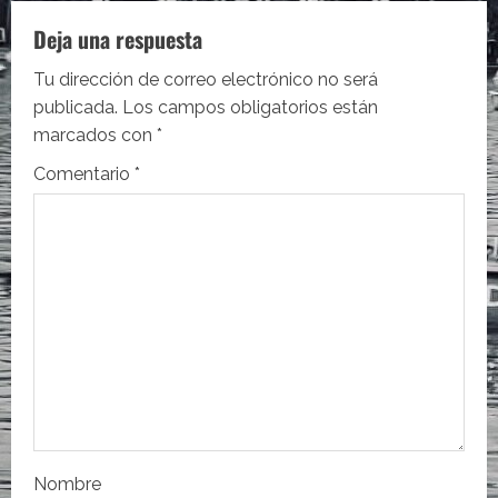
a
c
Deja una respuesta
i
Tu dirección de correo electrónico no será
publicada.
Los campos obligatorios están
ó
marcados con
*
n
Comentario
*
d
e
e
n
t
r
Nombre