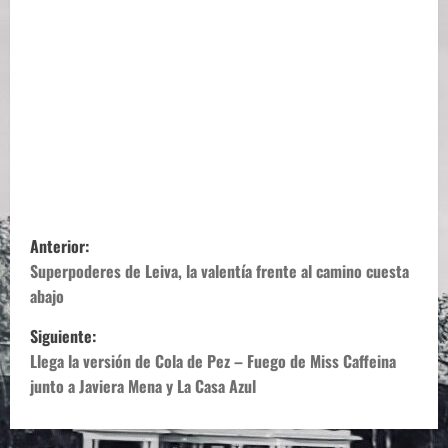
N
Anterior:
a
Superpoderes de Leiva, la valentía frente al camino cuesta
abajo
v
Siguiente:
e
Llega la versión de Cola de Pez – Fuego de Miss Caffeina
junto a Javiera Mena y La Casa Azul
g