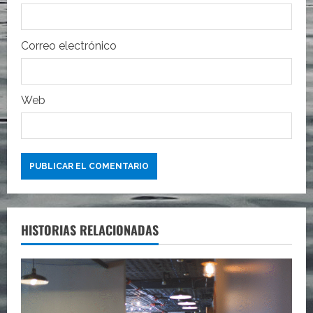
a
d
Correo electrónico
a
s
Web
HISTORIAS RELACIONADAS