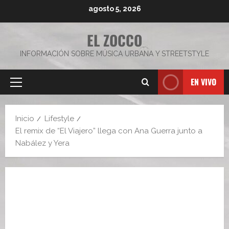
Saltar
agosto 5, 2026
al
contenido
EL ZOCCO
INFORMACIÓN SOBRE MÚSICA URBANA Y STREETSTYLE
EN VIVO
Menú
principal
Inicio
Lifestyle
El remix de “El Viajero” llega con Ana Guerra junto a
Nabález y Yera