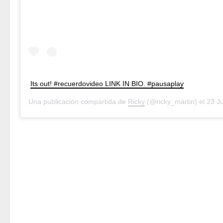
Its out! #recuerdovideo LINK IN BIO. #pausaplay
Una publicación compartida de
Ricky
(@ricky_martin) el
23 Jul