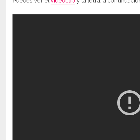
Puedes ver el
videoclip
y la letra, a continuació