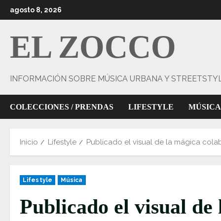
Saltar
agosto 8, 2026
al
contenido
EL ZOCCO
INFORMACIÓN SOBRE MÚSICA URBANA Y STREETSTY
COLECCIONES / PRENDAS
LIFESTYLE
MÚSICA
Inicio
Lifestyle
Publicado el visual de la mágica cola
Lifestyle
Música
Publicado el visual de