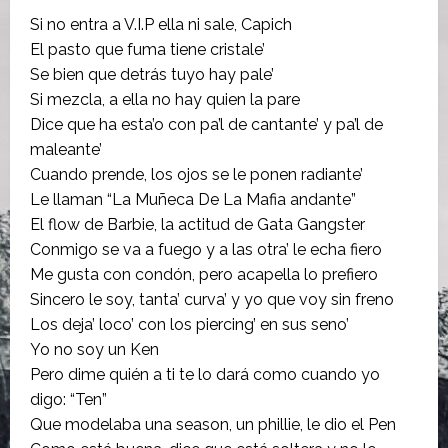
Si no entra a V.I.P ella ni sale, Capich
El pasto que fuma tiene cristale’
Se bien que detrás tuyo hay pale’
Si mezcla, a ella no hay quien la pare
Dice que ha esta’o con pa’l de cantante’ y pa’l de
maleante’
Cuando prende, los ojos se le ponen radiante’
Le llaman “La Muñeca De La Mafia andante”
El flow de Barbie, la actitud de Gata Gangster
Conmigo se va a fuego y a las otra’ le echa fiero
Me gusta con condón, pero acapella lo prefiero
Sincero le soy, tanta’ curva’ y yo que voy sin freno
Los deja’ loco’ con los piercing’ en sus seno’
Yo no soy un Ken
Pero dime quién a ti te lo dará como cuando yo
digo: “Ten”
Que modelaba una season, un phillie, le dio el Pen