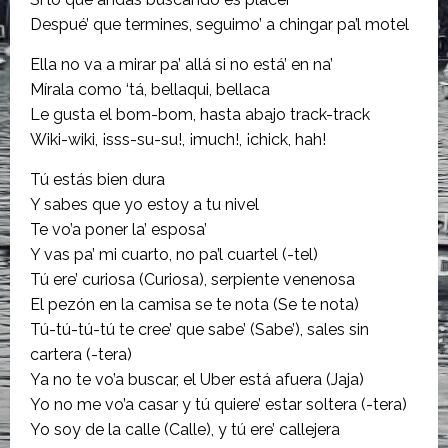
Despué’ que termines, seguimo’ a chingar pa’l motel
Ella no va a mirar pa’ allá si no está’ en na’
Mírala como ‘tá, bellaqui, bellaca
Le gusta el bom-bom, hasta abajo track-track
Wiki-wiki, ¡sss-su-su!, ¡much!, ¡chick, hah!
Tú estás bien dura
Y sabes que yo estoy a tu nivel
Te vo’a poner la’ esposa’
Y vas pa’ mi cuarto, no pa’l cuartel (-tel)
Tú ere’ curiosa (Curiosa), serpiente venenosa
El pezón en la camisa se te nota (Se te nota)
Tú-tú-tú-tú te cree’ que sabe’ (Sabe’), sales sin
cartera (-tera)
Ya no te vo’a buscar, el Uber está afuera (Jaja)
Yo no me vo’a casar y tú quiere’ estar soltera (-tera)
Yo soy de la calle (Calle), y tú ere’ callejera