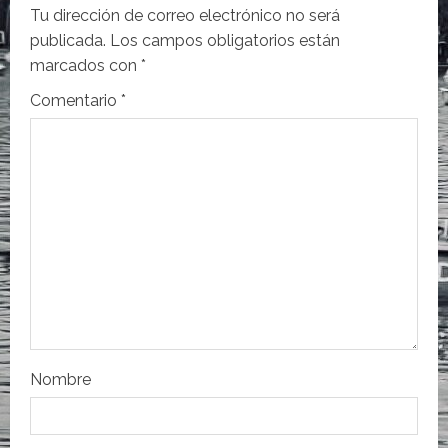
i
Tu dirección de correo electrónico no será
publicada.
Los campos obligatorios están
ó
marcados con
*
n
Comentario
*
d
e
e
n
t
r
Nombre
a