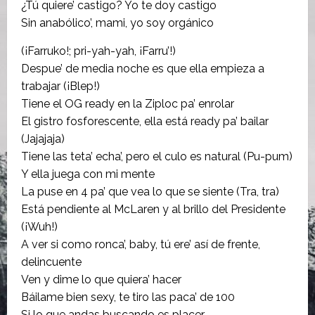
¿Tú quiere’ castigo? Yo te doy castigo
Sin anabólico’, mami, yo soy orgánico
(¡Farruko!; pri-yah-yah, ¡Farru’!)
Despue’ de media noche es que ella empieza a
trabajar (¡Blep!)
Tiene el OG ready en la Ziploc pa’ enrolar
El gistro fosforescente, ella está ready pa’ bailar
(Jajajaja)
Tiene las teta’ echa’, pero el culo es natural (Pu-pum)
Y ella juega con mi mente
La puse en 4 pa’ que vea lo que se siente (Tra, tra)
Está pendiente al McLaren y al brillo del Presidente
(¡Wuh!)
A ver si como ronca’, baby, tú ere’ así de frente,
delincuente
Ven y dime lo que quiera’ hacer
Báilame bien sexy, te tiro las paca’ de 100
Si lo que andas buscando es placer