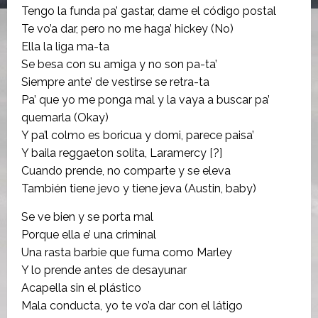
Tengo la funda pa’ gastar, dame el código postal
Te vo’a dar, pero no me haga’ hickey (No)
Ella la liga ma-ta
Se besa con su amiga y no son pa-ta’
Siempre ante’ de vestirse se retra-ta
Pa’ que yo me ponga mal y la vaya a buscar pa’
quemarla (Okay)
Y pa’l colmo es boricua y domi, parece paisa’
Y baila reggaeton solita, Laramercy [?]
Cuando prende, no comparte y se eleva
También tiene jevo y tiene jeva (Austin, baby)
Se ve bien y se porta mal
Porque ella e’ una criminal
Una rasta barbie que fuma como Marley
Y lo prende antes de desayunar
Acapella sin el plástico
Mala conducta, yo te vo’a dar con el látigo