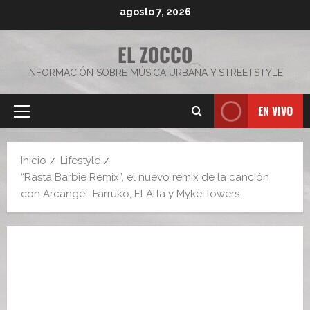
Saltar
agosto 7, 2026
al
contenido
EL ZOCCO
INFORMACIÓN SOBRE MÚSICA URBANA Y STREETSTYLE
EN VIVO
Menú
principal
Inicio
Lifestyle
“Rasta Barbie Remix”, el nuevo remix de la canción
con Arcangel, Farruko, El Alfa y Myke Towers