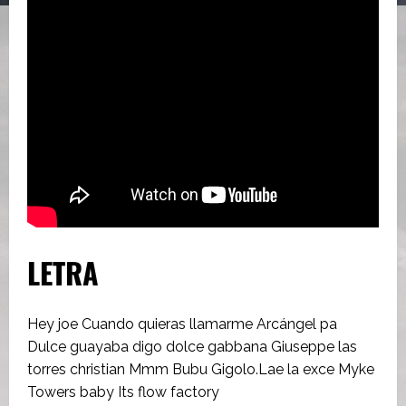
LETRA
Hey joe Cuando quieras llamarme Arcángel pa
Dulce guayaba digo dolce gabbana Giuseppe las
torres christian Mmm Bubu Gigolo.Lae la exce Myke
Towers baby Its flow factory