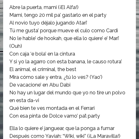
Abre la puerta, mami (¡El Alfa!)
Mami, tengo 20 mil pa’ gastarlo en el party
Al novio tuyo déjalo jugando Atari’
Tú me gusta’ porque mueve el culo como Cardi
No le hable’ de hookah, que ella lo quiere’ e’ Mari’
(Ouh)
Con caja ‘e bola’ en la cintura
Y si yo la agarro con esta banana, le causo rotura’
El animal, el criminal, the best
Mira cómo sale y entra, ¿tú lo ves? (Yao’)
De vacacione’ en Abu Dabi
No hay un lugar del mundo que yo no tire un polvo
en esta da-vi
Qué bien te ves montada en el Ferrari
Con esa pinta de Dolce vamo’ pa’l party
Ella lo quiere e’ janguear, que la ponga a fumar
Después como Yaviah: “Wiki, wiki” (¡La Maravilla!)