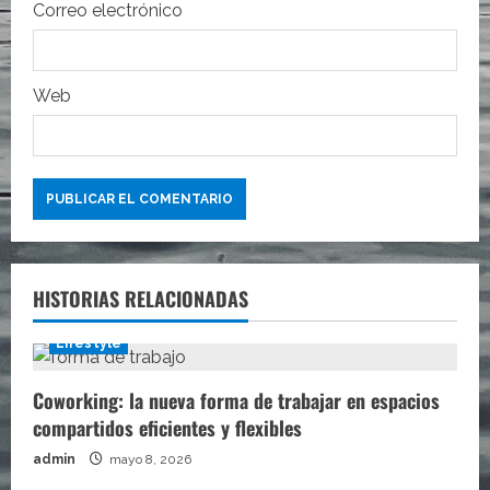
d
Correo electrónico
a
s
Web
HISTORIAS RELACIONADAS
Lifestyle
Coworking: la nueva forma de trabajar en espacios
compartidos eficientes y flexibles
admin
mayo 8, 2026