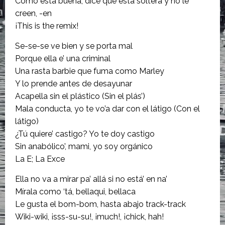
Como está buena, dice que está soltera y no le
creen, -en
¡This is the remix!
Se-se-se ve bien y se porta mal
Porque ella e’ una criminal
Una rasta barbie que fuma como Marley
Y lo prende antes de desayunar
Acapella sin el plástico (Sin el plás’)
Mala conducta, yo te vo’a dar con el látigo (Con el
látigo)
¿Tú quiere’ castigo? Yo te doy castigo
Sin anabólico’, mami, yo soy orgánico
La E; La Exce
Ella no va a mirar pa’ allá si no está’ en na’
Mírala como ‘tá, bellaqui, bellaca
Le gusta el bom-bom, hasta abajo track-track
Wiki-wiki, ¡sss-su-su!, ¡much!, ¡chick, hah!