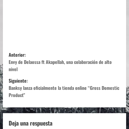
N
Anterior:
a
Envy de Delaossa ft Akapellah, una colaboración de alto
nivel
v
Siguiente:
e
Banksy lanza oficialmente la tienda online “Gross Domestic
Product”
g
a
c
Deja una respuesta