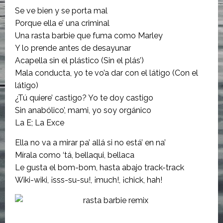
Se ve bien y se porta mal
Porque ella e’ una criminal
Una rasta barbie que fuma como Marley
Y lo prende antes de desayunar
Acapella sin el plástico (Sin el plás’)
Mala conducta, yo te vo’a dar con el látigo (Con el
látigo)
¿Tú quiere’ castigo? Yo te doy castigo
Sin anabólico’, mami, yo soy orgánico
La E; La Exce
Ella no va a mirar pa’ allá si no está’ en na’
Mírala como ‘tá, bellaqui, bellaca
Le gusta el bom-bom, hasta abajo track-track
Wiki-wiki, ¡sss-su-su!, ¡much!, ¡chick, hah!