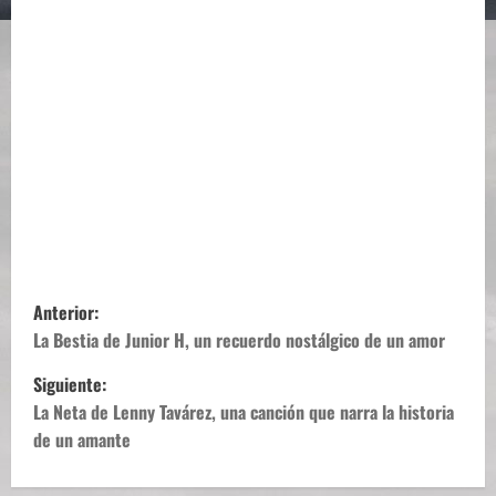
N
Anterior:
a
La Bestia de Junior H, un recuerdo nostálgico de un amor
Siguiente:
v
La Neta de Lenny Tavárez, una canción que narra la historia
e
de un amante
g