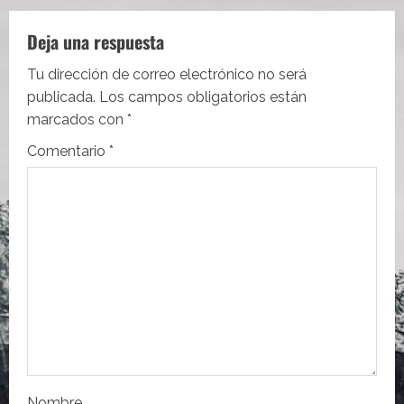
a
Deja una respuesta
c
Tu dirección de correo electrónico no será
i
publicada.
Los campos obligatorios están
marcados con
*
ó
Comentario
*
n
d
e
e
n
t
Nombre