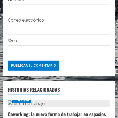
r
a
Correo electrónico
d
a
Web
s
HISTORIAS RELACIONADAS
Lifestyle
Coworking: la nueva forma de trabajar en espacios