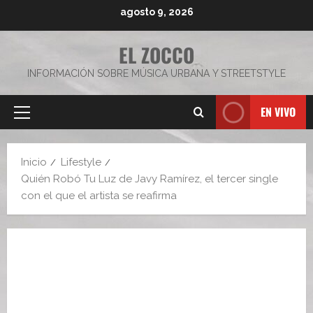
Saltar
agosto 9, 2026
al
contenido
EL ZOCCO
INFORMACIÓN SOBRE MÚSICA URBANA Y STREETSTYLE
EN VIVO
Menú
principal
Inicio
Lifestyle
Quién Robó Tu Luz de Javy Ramírez, el tercer single
con el que el artista se reafirma