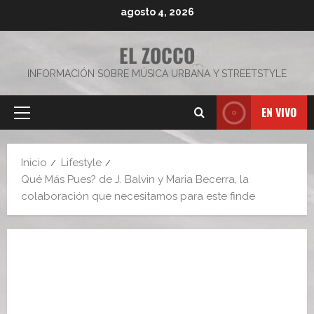
Saltar
agosto 4, 2026
al
contenido
EL ZOCCO
INFORMACIÓN SOBRE MÚSICA URBANA Y STREETSTYLE
EN VIVO
Menú
principal
Inicio
Lifestyle
Qué Más Pues? de J. Balvin y Maria Becerra, la
colaboración que necesitamos para este finde