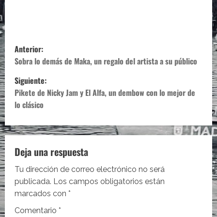
N
Anterior:
a
Sobra lo demás de Maka, un regalo del artista a su público
Siguiente:
v
Pikete de Nicky Jam y El Alfa, un dembow con lo mejor de
e
lo clásico
g
a
Deja una respuesta
c
Tu dirección de correo electrónico no será
i
publicada.
Los campos obligatorios están
marcados con
*
ó
Comentario
*